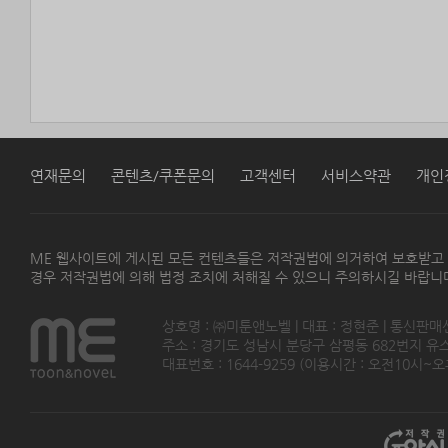
연재문의
콘텐츠/쿠폰문의
고객센터
서비스약관
개인
ME 웹사이트에 게시된 모든 컨텐츠들은 저작권법에 의거하여 보호받고
경우 저작권법에 의해 법정 조치에 처해질 수 있으니 주의하시길 바랍니
상호명 : ㈜미툰앤노벨 | 대표 : 정현준 | 통신판매
주소 : 경기도 성남시 분당구 삼평동 682번지 유스페이스
대표번호 : 1644-9259 (이용시간 : 오전10시~오후5