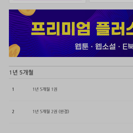
“내 마지막 소원이
“왜 하필 나예요?
“당신에게 반해서
거절하려고 했다.
?애써 웃는 저 
“태원 씨, 당신을
“희주야…….”
“미안해요. 정말
1년 5개월
“내가 더 너를 사
수줍게 웃어 보이
1
1년 5개월 1권
태원은 희주의 메
“미안해하지 말고 
2
1년 5개월 2권 (완결)