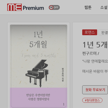
웹툰
소설
로맨스
완결
1년 5
찐구르미 /
“나랑 연애할래요
매서운 바람이 부
웃고 있지만 무척
첫화 무료보기
앙상하게 메마른 
#현대로맨스
“딱 1년 5개월만
“………….”