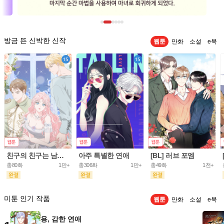
방금 뜬 신박한 신작
웹툰
만화
소설
e북
친구의 친구는 남인가요? [개정판]
아주 특별한 연애
[BL] 러브 포엠
총80화
1만+
총306화
1만+
총49화
1천+
미툰 인기 작품
웹툰
만화
소설
e북
용, 감한 연애