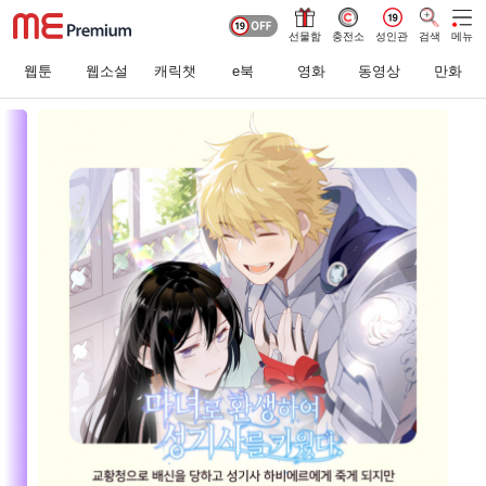
선물함
충전소
성인관
검색
메뉴
웹툰
웹소설
캐릭챗
e북
영화
동영상
만화