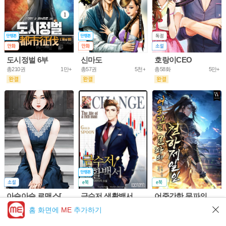
도시정벌 6부
신마도
호랑이CEO
총210권
1만+
총57권
5천+
총58화
5만+
아슬아슬 로맨스[개정판]
금수저 생활백서
어중간한 문파의 천하제일인
총61화
10만+
총703권
5만+
총953화
5만+
홈 화면에
ME
추가하기