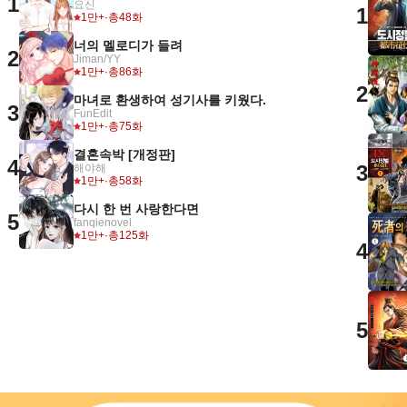
1
요신
1
1만+
·
총48화
너의 멜로디가 들려
2
Jiman/YY
1만+
·
총86화
2
마녀로 환생하여 성기사를 키웠다.
3
FunEdit
1만+
·
총75화
결혼속박 [개정판]
4
3
해야해
1만+
·
총58화
다시 한 번 사랑한다면
5
fanqienovel
1만+
·
총125화
4
5