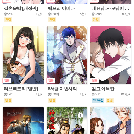
결혼속박 [개정판]
램프의 아미나
대표님, 사모님이 도망가요
총58화
1만+
총146화
5천+
총289화
50만+
러브팩토리 [일반]
8서클 마법사의 환생
깊고 아득한
총19화
1만+
총160화
1천+
총46화
100만+