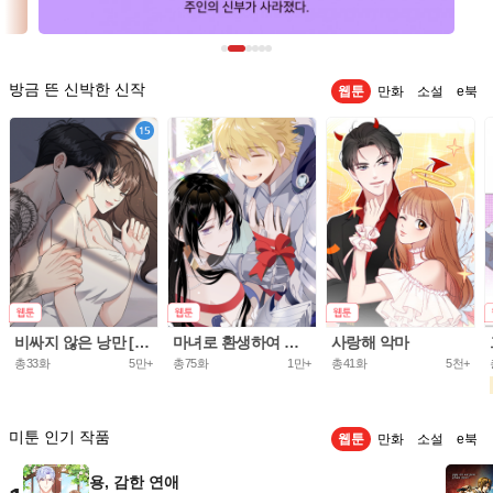
방금 뜬 신박한 신작
웹툰
만화
소설
e북
비싸지 않은 낭만 [개정판]
마녀로 환생하여 성기사를 키웠다.
사랑해 악마
총33화
5만+
총75화
1만+
총41화
5천+
미툰 인기 작품
웹툰
만화
소설
e북
용, 감한 연애