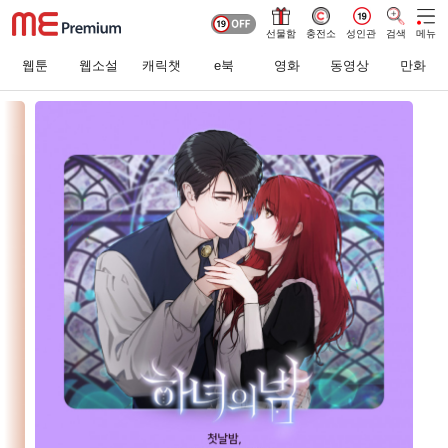
선물함
충전소
성인관
검색
메뉴
웹툰
웹소설
캐릭챗
e북
영화
동영상
만화