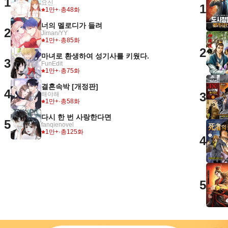
1
요신
1
1만+
·
총48화
너의 멜로디가 들려
2
Jiman/YY
1만+
·
총85화
2
마녀로 환생하여 성기사를 키웠다.
3
FunEdit
1만+
·
총75화
결혼속박 [개정판]
4
3
해야해
1만+
·
총58화
다시 한 번 사랑한다면
5
fanqienovel
1만+
·
총125화
4
5