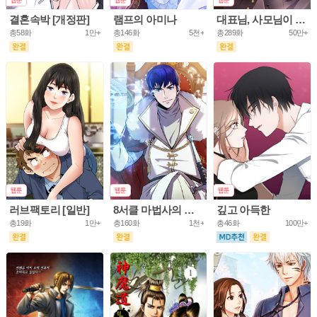
결혼속박 [개정판]
램프의 아미나
대표님, 사모님이 도망가요
총58화
1만+
총146화
5천+
총289화
50만+
러브팩토리 [일반]
8서클 마법사의 환생
깊고 아득한
총19화
1만+
총160화
1천+
총46화
100만+