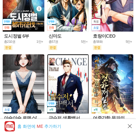
도시정벌 6부
신마도
호랑이CEO
총210권
1만+
총57권
5천+
총58화
5만+
아슬아슬 로맨스[개정판]
금수저 생활백서
어중간한 문파의 천하제일인
총61화
10만+
총703권
5만+
총953화
5만+
홈 화면에
ME
추가하기