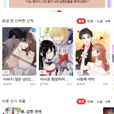
방금 뜬 신박한 신작
웹툰
만화
소설
e북
비싸지 않은 낭만 [개정판]
마녀로 환생하여 성기사를 키웠다.
사랑해 악마
총33화
5만+
총75화
1만+
총41화
5천+
미툰 인기 작품
웹툰
만화
소설
e북
용, 감한 연애