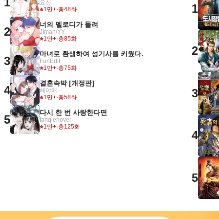
1
요신
1
1만+
·
총48화
너의 멜로디가 들려
2
Jiman/YY
1만+
·
총85화
2
마녀로 환생하여 성기사를 키웠다.
3
FunEdit
1만+
·
총75화
결혼속박 [개정판]
4
3
해야해
1만+
·
총58화
다시 한 번 사랑한다면
5
fanqienovel
1만+
·
총125화
4
5