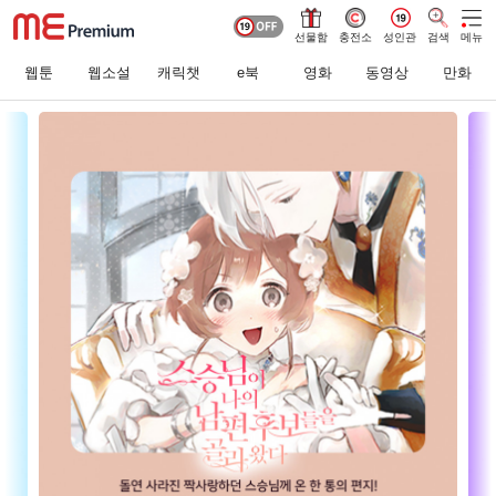
선물함
충전소
성인관
검색
메뉴
웹툰
웹소설
캐릭챗
e북
영화
동영상
만화