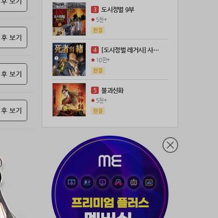
 후 보기
21위
@
100코인
도시정벌 9부
3
22위
kckt****@naver.com
100코인
5천+
23위
@
73코인
 후 보기
24위
anigse******@gmail.com
70코인
[도시정벌 레거시] 사자의서 (연재)
4
25위
wwor****@naver.com
70코인
10만+
26위
ji643****@gmail.com
66코인
 후 보기
27위
장발쟝
65코인
불괴신화
5
28위
ㄴ퍼ㅕㅅㄷ
60코인
5천+
 후 보기
29위
@
60코인
30위
@
60코인
31위
28473*****@kakao.com
60코인
32위
70989****@kakao.com
50코인
33위
워삼골벅
50코인
34위
19367*****@kakao.com
50코인
35위
@
50코인
36위
dj7***@naver.com
50코인