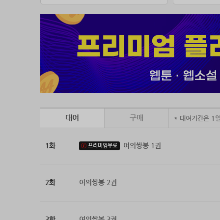
대여
구매
* 대여기간은 1
1화
여의쌍봉 1권
프리미엄무료
2화
여의쌍봉 2권
3화
여의쌍봉 3권