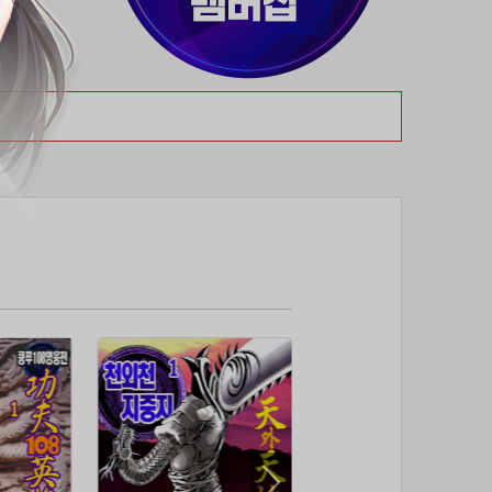
37위
천일야화♡
50코인
38위
80091****@kakao.com
50코인
39위
티티320
50코인
40위
myway
50코인
41위
19108*****@kakao.com
50코인
42위
dlehd*****@gmail.com
48코인
43위
22ss****@dgsungsan.ms.kr
45코인
44위
아아자 홧팅
40코인
45위
@
40코인
46위
비둘기 천사
36코인
47위
@
36코인
48위
20700*****@kakao.com
30코인
49위
26741*****@kakao.com
26코인
50위
@
25코인
51위
douyo*****@gmail.com
25코인
52위
dltmdw******@gmail.com
25코인