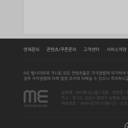
연재문의
콘텐츠/쿠폰문의
고객센터
서비스약관
ME 웹사이트에 게시된 모든 컨텐츠들은 저작권법에 의거하여 
경우 저작권법에 의해 법정 조치에 처해질 수 있으니 주의하시길
상호명 : ㈜미툰앤노벨 | 대표 : 정현준 |
주소 : 경기도 성남시 분당구 삼평동 682번지
대표번호 : 1644-9259 (이용시간 : 오전1