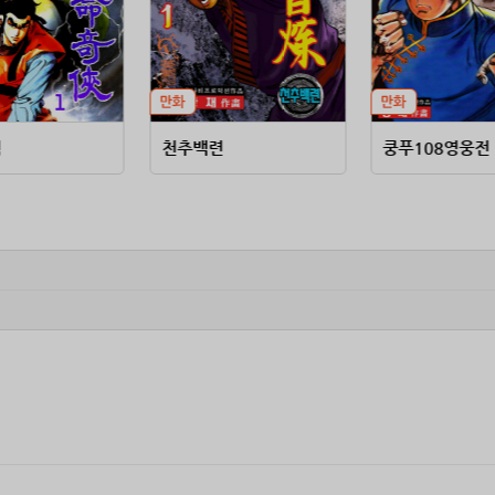
협
천추백련
쿵푸108영웅전