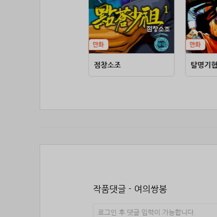
천마대성
점창소조
탈명기
작품댓글 - 여의쌍봉
로그인 후 댓글 입력이 가능합니다.