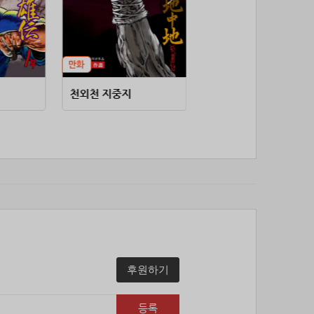
53위
soyun****@gmail.com
24코인
54위
25600*****@kakao.com
20코인
55위
16100*****@kakao.com
20코인
56위
qsewzd******@gmail.com
20코인
57위
20596*****@kakao.com
20코인
천외천 지중지
권왕독존 (연재)
58위
lth8***@naver.com
20코인
59위
이슬이슬
20코인
60위
단순한묘기
20코인
61위
25234*****@kakao.com
20코인
62위
43040*****@kakao.com
20코인
63위
@
20코인
64위
@
20코인
65위
소망여
20코인
66위
reneev******@naver.com
18코인
후원하기
67위
movi****@naver.com
17코인
68위
메카 보
17코인
등록