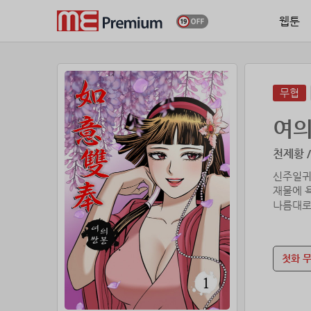
웹툰
무협
여
천제황 
신주일귀
재물에 
나름대로
첫화 