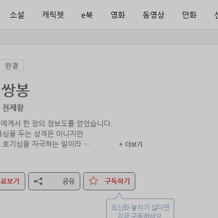
소설
캐릭챗
e북
영화
동영상
만화
완결
의쌍봉
/ 천제황
에게서 한 장의 장보도를 얻었습니다.
욕심을 두는 성격은 아니지만
 호기심을 자극하는 일이라
+ 더보기
무료보기
공유
구독하기
최신화 놓치기 싫다면
지금 구독하세요.