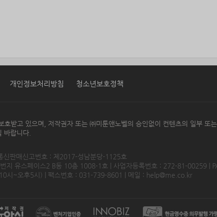
개인정보처리방침
청소년보호정책
보호받고 있으며, 저작권자 또는 ㈜미툰앤노벨의 승인없이 컨텐츠의 일부 또
 바랍니다.
 통신판매신고번호 : 제2017-성남분당-1125호
 유스페이스2 B동 10층 1008-1호 | 사업자등록번호 : 272-81-00259 | P
0시~오후5시) | 팩스번호 : 031-739-8601 | 메일 :
help@me.co.kr