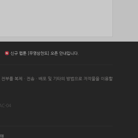
85위
kimar****@naver.com
10코인
신규 웹툰 [환생 닥터] 오픈 안내입니다.
86위
@
10코인
87위
봄아
10코인
88위
jickj*****@naver.com
10코인
신규 웹툰 [아빠 사용지침서] 오픈 안내입니다.
89위
moonyo******@naver.com
10코인
90위
sdg43****@naver.com
10코인
91위
cofla****@naver.com
10코인
신규 웹툰 [무영삼천도] 오픈 안내입니다.
92위
27657*****@kakao.com
10코인
93위
21982*****@kakao.com
10코인
신규 웹툰 [환생 닥터] 오픈 안내입니다.
는 전부를 복제ㆍ전송ㆍ배포 및 기타의 방법으로 저작물을 이용할
94위
34362*****@kakao.com
10코인
95위
kko1****@gmail.com
10코인
96위
yhdia****@naver.com
10코인
97위
samdry
10코인
AC-04
98위
20679*****@kakao.com
10코인
99위
27964*****@kakao.com
10코인
100
19334*****@kakao.com
10코인
위