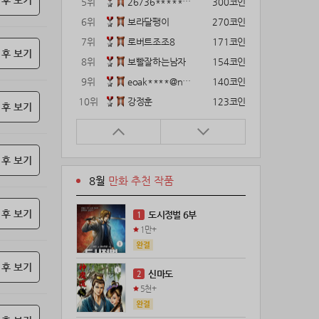
 후 보기
5위
26736*****@kakao.com
300코인
6위
보라달팽이
270코인
7위
로버트조조8
171코인
 후 보기
8위
보빨잘하는남자
154코인
9위
eoak****@naver.com
140코인
10위
강정훈
123코인
 후 보기
11위
12922*****@kakao.com
120코인
12위
gg1***@naver.com
120코인
 후 보기
13위
22374*****@kakao.com
120코인
8월
만화 추천 작품
14위
해콩이
110코인
15위
wkkj****@naver.com
110코인
 후 보기
도시정벌 6부
1
16위
메렁이지롱
102코인
1만+
17위
18075*****@kakao.com
100코인
18위
leeys****@naver.com
100코인
 후 보기
신마도
2
19위
21671*****@kakao.com
100코인
5천+
20위
@
100코인