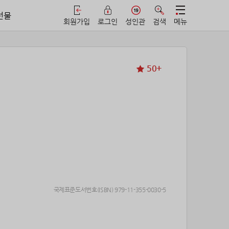
선물
회원가입
로그인
성인관
검색
메뉴
50+
국제표준도서번호(ISBN) 979-11-355-0030-5