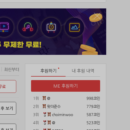
최신부터
후원하기
내 후원 내역
ME 후원하기
무료
1위
@
998코인
2위
왓더준수
779코인
 후 보기
3위
choiminwoo
587코인
4위
@
523코인