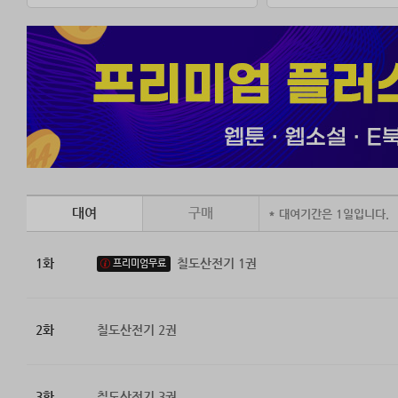
대여
구매
* 대여기간은 1일입니다.
1화
칠도산전기 1권
프리미엄무료
2화
칠도산전기 2권
3화
칠도산전기 3권