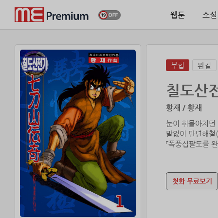
웹툰
소설
무협
완결
칠도산
황재 / 황재
눈이 휘몰아치던 
말없이 만년해철(
「폭풍십팔도를 
세상의 무엇보다
천뢰신도(天雷神刀
첫화 무료보기