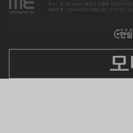
주소 : 경기도 성남시 분당구 삼평동 682번지 유스페이스
대표번호 : 1644-9259 (이용시간 : 오전10시~오후5
모