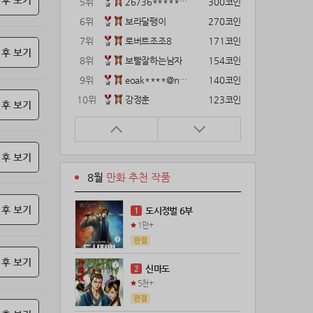
 후 보기
5위
26736*****@kakao.com
300코인
6위
보라달팽이
270코인
7위
로버트조조8
171코인
 후 보기
8위
보빨잘하는남자
154코인
9위
eoak****@naver.com
140코인
10위
강정훈
123코인
 후 보기
11위
12922*****@kakao.com
120코인
12위
gg1***@naver.com
120코인
 후 보기
13위
22374*****@kakao.com
120코인
8월
만화 추천 작품
14위
해콩이
110코인
15위
wkkj****@naver.com
110코인
 후 보기
도시정벌 6부
1
16위
메렁이지롱
102코인
1만+
17위
@
100코인
18위
@
100코인
 후 보기
신마도
2
19위
kckt****@naver.com
100코인
5천+
20위
18075*****@kakao.com
100코인