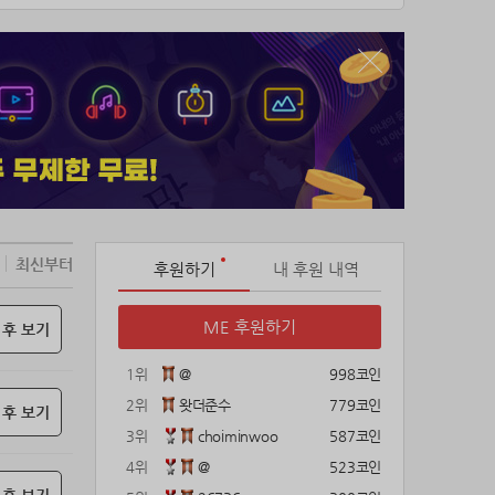
최신부터
후원하기
내 후원 내역
ME 후원하기
 후 보기
1위
@
998코인
2위
왓더준수
779코인
 후 보기
3위
choiminwoo
587코인
4위
@
523코인