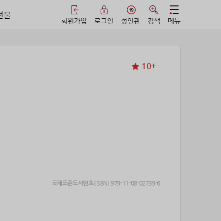
선물
회원가입
로그인
성인관
검색
메뉴
10+
국제표준도서번호(ISBN) 979-11-08-02739-6