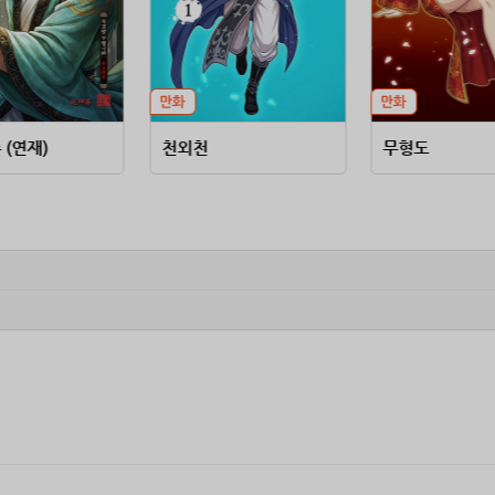
(연재)
천외천
무형도