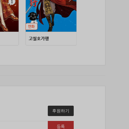
53위
soyun****@gmail.com
24코인
54위
qsewzd******@gmail.com
20코인
55위
20596*****@kakao.com
20코인
56위
lth8***@naver.com
20코인
57위
이슬이슬
20코인
고월호가행
쌍쌍붕어빵
58위
단순한묘기
20코인
59위
25234*****@kakao.com
20코인
60위
43040*****@kakao.com
20코인
61위
@
20코인
62위
@
20코인
63위
소망여
20코인
64위
25600*****@kakao.com
20코인
65위
16100*****@kakao.com
20코인
66위
reneev******@naver.com
18코인
후원하기
67위
movi****@naver.com
17코인
68위
메카 보
17코인
등록