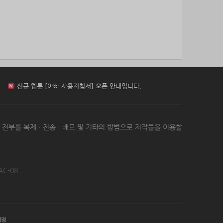
85위
항시그대로
10코인
신규 웹툰 [[BL] 범이로소이다 (개정판)] 오픈 안내입니다.
86위
19292*****@kakao.com
10코인
87위
castl*****@naver.com
10코인
88위
17349*****@kakao.com
10코인
신규 웹툰 [환생 닥터] 오픈 안내입니다.
89위
ysh02****@naver.com
10코인
90위
nam6***@gmail.com
10코인
91위
총괄보안관
10코인
신규 웹툰 [아빠 사용지침서] 오픈 안내입니다.
92위
@
10코인
93위
@
10코인
신규 웹툰 [[BL] 범이로소이다 (개정판)] 오픈 안내입니다.
는 전부를 복제ㆍ전송ㆍ배포 및 기타의 방법으로 저작물을 이용할
94위
22930*****@kakao.com
10코인
95위
elpe****@naver.com
10코인
96위
010455*****@me.co.kr
10코인
97위
010767*****@me.co.kr
10코인
AC-08
98위
아이스아메
10코인
99위
24180*****@kakao.com
10코인
100
29528*****@kakao.com
10코인
위