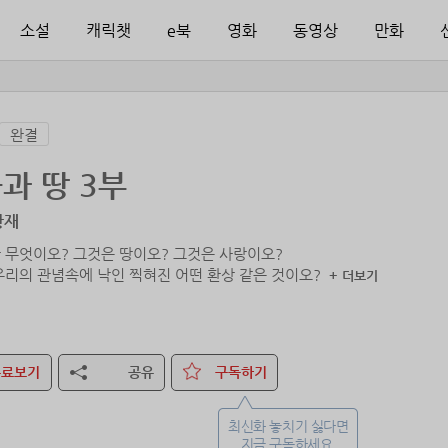
소설
캐릭챗
e북
영화
동영상
만화
완결
과 땅 3부
황재
 무엇이오? 그것은 땅이오? 그것은 사랑이오?
우리의 관념속에 낙인 찍혀진 어떤 환상 같은 것이오?
+ 더보기
무료보기
공유
구독하기
최신화 놓치기 싫다면
지금 구독하세요.