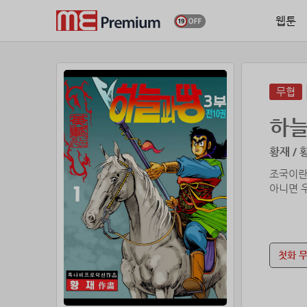
웹툰
무협
하늘
황재 / 
조국이란
아니면 
첫화 