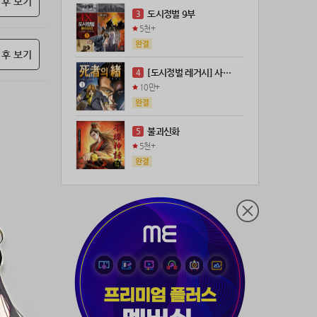
 후 보기
21위
leeys****@naver.com
100코인
도시정벌 9부
3
22위
21671*****@kakao.com
100코인
5천+
23위
@
73코인
 후 보기
24위
anigse******@gmail.com
70코인
[도시정벌 레거시] 사자의서 (연재)
4
25위
wwor****@naver.com
70코인
10만+
26위
ji643****@gmail.com
66코인
27위
장발쟝
65코인
불괴신화
5
28위
ㄴ퍼ㅕㅅㄷ
60코인
5천+
29위
@
60코인
30위
@
60코인
31위
28473*****@kakao.com
60코인
32위
워삼골벅
50코인
33위
19367*****@kakao.com
50코인
34위
@
50코인
35위
dj7***@naver.com
50코인
36위
천일야화♡
50코인