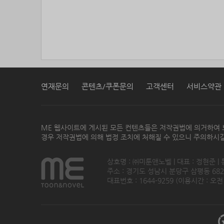
연재문의
콘텐츠/쿠폰문의
고객센터
서비스약관
ME 웹사이트에 게시된 모든 컨텐츠들은 저작권법에 의거하여 
경우 저작권법에 의해 법정 조치에 처해질 수 있으니 주의하시길
상호명 : ㈜미툰앤노벨 | 대표 : 정현준 |
주소 : 경기도 성남시 분당구 삼평동 682번지
대표번호 : 1644-9259 (이용시간 : 오전1