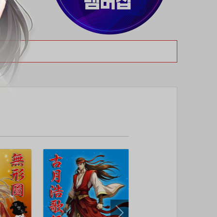
37위
80091****@kakao.com
50코인
38위
티티320
50코인
39위
myway
50코인
40위
19108*****@kakao.com
50코인
41위
70989****@kakao.com
50코인
42위
dlehd*****@gmail.com
48코인
43위
22ss****@dgsungsan.ms.kr
45코인
44위
@
40코인
45위
아아자 홧팅
40코인
46위
비둘기 천사
36코인
47위
@
36코인
48위
20700*****@kakao.com
30코인
49위
26741*****@kakao.com
26코인
50위
douyo*****@gmail.com
25코인
51위
dltmdw******@gmail.com
25코인
52위
@
25코인