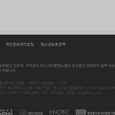
개인정보처리방침
청소년보호정책
보호받고 있으며, 저작권자 또는 ㈜미툰앤노벨의 승인없이 컨텐츠의 일부 또
 바랍니다.
 통신판매신고번호 : 제2017-성남분당-1125호
 유스페이스2 B동 10층 1008-1호 | 사업자등록번호 : 272-81-00259 | P
0시~오후5시) | 팩스번호 : 031-739-8601 | 메일 :
help@me.co.kr