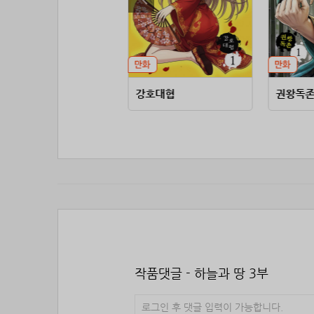
폭풍검진
강호대협
권왕독존 
작품댓글 - 하늘과 땅 3부
로그인 후 댓글 입력이 가능합니다.