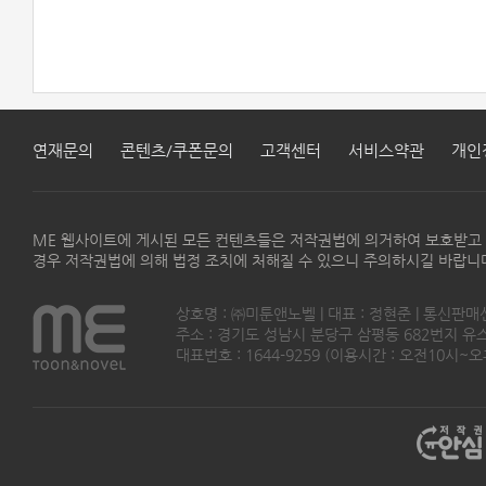
연재문의
콘텐츠/쿠폰문의
고객센터
서비스약관
개인
ME 웹사이트에 게시된 모든 컨텐츠들은 저작권법에 의거하여 보호받고
경우 저작권법에 의해 법정 조치에 처해질 수 있으니 주의하시길 바랍니
상호명 : ㈜미툰앤노벨 | 대표 : 정현준 | 통신판매
주소 : 경기도 성남시 분당구 삼평동 682번지 유스페이스
대표번호 : 1644-9259 (이용시간 : 오전10시~오후5