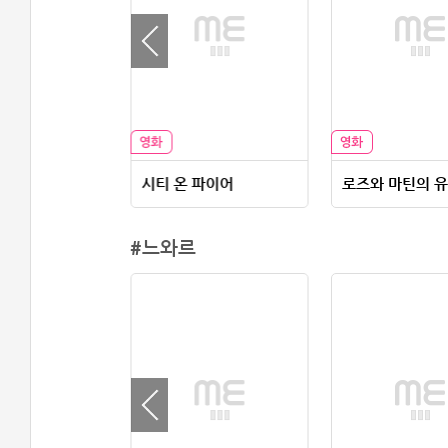
스트
시티 온 파이어
#느와르