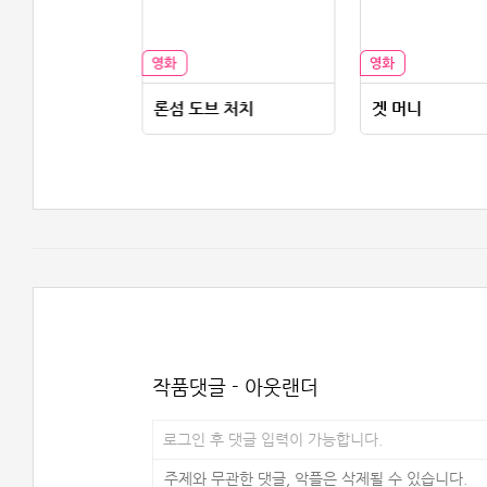
 패스토럴
론섬 도브 처치
겟 머니
작품댓글 - 아웃랜더
로그인 후 댓글 입력이 가능합니다.