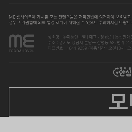
ME 웹사이트에 게시된 모든 컨텐츠들은 저작권법에 의거하여 보호받고
경우 저작권법에 의해 법정 조치에 처해질 수 있으니 주의하시길 바랍니
상호명 : ㈜미툰앤노벨 | 대표 : 정현준 | 통신판매
주소 : 경기도 성남시 분당구 삼평동 682번지 유스페이스
대표번호 : 1644-9259 (이용시간 : 오전10시~오후5
모