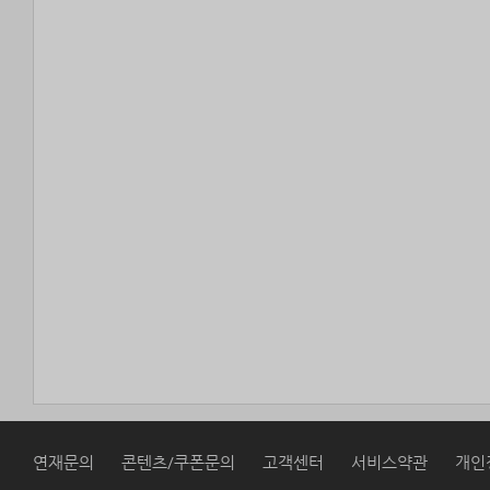
연재문의
콘텐츠/쿠폰문의
고객센터
서비스약관
개인