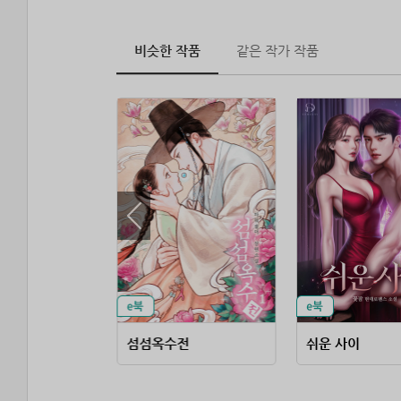
비슷한 작품
같은 작가 작품
 계절
섬섬옥수전
쉬운 사이