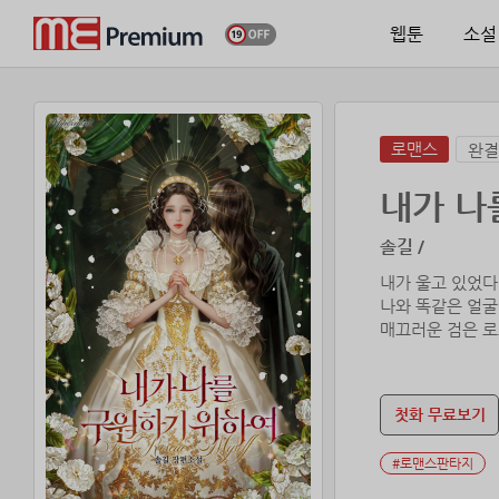
웹툰
소설
로맨스
완결
내가 나
솔길 /
내가 울고 있었다
나와 똑같은 얼굴
매끄러운 검은 로
청록색 눈동자에 
나는 울고 있는 
첫화 무료보기
눈물을 흘리는 나
#로맨스판타지
“너는 슬픔으로 가