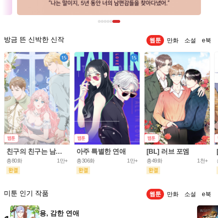
방금 뜬 신박한 신작
웹툰
만화
소설
e북
친구의 친구는 남인가요? [개정판]
아주 특별한 연애
[BL] 러브 포엠
총80화
1만+
총306화
1만+
총49화
1천+
미툰 인기 작품
웹툰
만화
소설
e북
용, 감한 연애