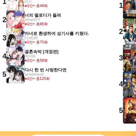
1
요신
1
1만+
·
총48화
너의 멜로디가 들려
2
Jiman/YY
1만+
·
총86화
2
마녀로 환생하여 성기사를 키웠다.
3
FunEdit
1만+
·
총75화
결혼속박 [개정판]
4
3
해야해
1만+
·
총58화
다시 한 번 사랑한다면
5
fanqienovel
1만+
·
총125화
4
5