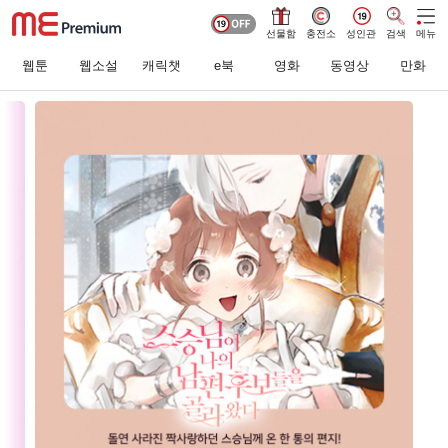
선물함
충전소
성인관
검색
메뉴
웹툰
웹소설
캐릭챗
e북
영화
동영상
만화