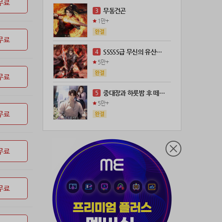
무료
21위
leeys****@naver.com
100코인
무동건곤
3
22위
21671*****@kakao.com
100코인
1만+
23위
@
73코인
무료
24위
anigse******@gmail.com
70코인
SSSSS급 무신의 유산을 얻었다!
4
25위
wwor****@naver.com
70코인
5만+
26위
ji643****@gmail.com
66코인
무료
27위
장발쟝
65코인
중대장과 하룻밤 후 떼돈을 벌었다
5
28위
ㄴ퍼ㅕㅅㄷ
60코인
5만+
29위
@
60코인
무료
30위
@
60코인
31위
28473*****@kakao.com
60코인
무료
32위
워삼골벅
50코인
33위
19367*****@kakao.com
50코인
34위
@
50코인
무료
35위
dj7***@naver.com
50코인
36위
천일야화♡
50코인