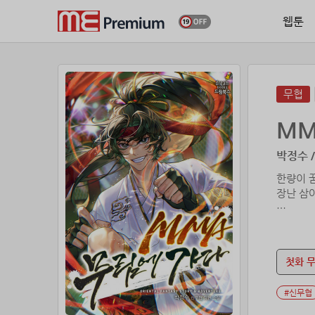
웹툰
무협
MM
박정수 /
한량이 
장난 삼
<천하제
첫화 
“안 합니
#신무협
“계약은 