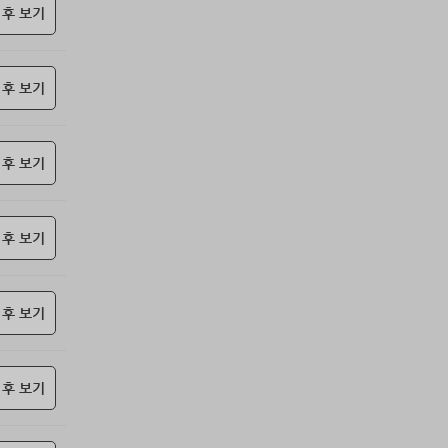
85위
항시그대로
10코인
 후 보기
86위
19292*****@kakao.com
10코인
87위
castl*****@naver.com
10코인
 후 보기
88위
17349*****@kakao.com
10코인
89위
ysh02****@naver.com
10코인
90위
nam6***@gmail.com
10코인
 후 보기
91위
총괄보안관
10코인
92위
@
10코인
93위
@
10코인
 후 보기
94위
22930*****@kakao.com
10코인
95위
elpe****@naver.com
10코인
 후 보기
96위
010455*****@me.co.kr
10코인
97위
010767*****@me.co.kr
10코인
98위
아이스아메
10코인
 후 보기
99위
24180*****@kakao.com
10코인
100
29528*****@kakao.com
10코인
위