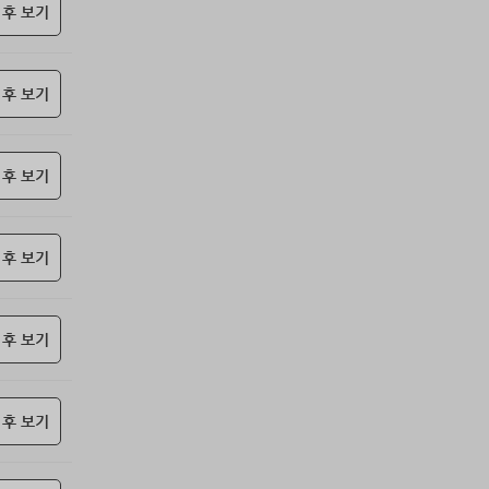
69위
@
15코인
 후 보기
70위
난데요
15코인
71위
안녕하십사
13코인
 후 보기
72위
21982*****@kakao.com
10코인
73위
27657*****@kakao.com
10코인
74위
yhdia****@naver.com
10코인
 후 보기
75위
34362*****@kakao.com
10코인
76위
kko1****@gmail.com
10코인
77위
samdry
10코인
 후 보기
78위
20679*****@kakao.com
10코인
79위
돌도사
10코인
 후 보기
80위
27780*****@kakao.com
10코인
81위
@
10코인
82위
27964*****@kakao.com
10코인
 후 보기
83위
19334*****@kakao.com
10코인
84위
10933*****@kakao.com
10코인