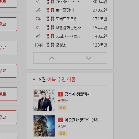
무료
5위
26736*****@kakao.com
300코인
6위
보라달팽이
270코인
7위
로버트조조8
171코인
무료
8위
보빨잘하는남자
154코인
9위
eoak****@naver.com
140코인
10위
강정훈
123코인
무료
11위
12922*****@kakao.com
120코인
12위
gg1***@naver.com
120코인
무료
13위
22374*****@kakao.com
120코인
8월
이북 추천 작품
14위
해콩이
110코인
15위
wkkj****@naver.com
110코인
무료
금수저 생활백서
1
16위
메렁이지롱
102코인
5만+
17위
@
100코인
18위
@
100코인
무료
어중간한 문파의 천하제일인
2
19위
kckt****@naver.com
100코인
5만+
20위
18075*****@kakao.com
100코인