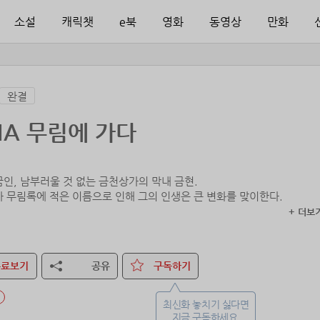
소설
캐릭챗
e북
영화
동영상
만화
완결
A 무림에 가다
꿈인, 남부러울 것 없는 금천상가의 막내 금현.
아 무림록에 적은 이름으로 인해 그의 인생은 큰 변화를 맞이한다.
+ 더보
일인을 향한 여정을 함께 떠나시지 않겠습니까?>
무료보기
공유
구독하기
다, 안 해요!”
최신화 놓치기 싫다면
이미 성립되었다.”
지금 구독하세요.