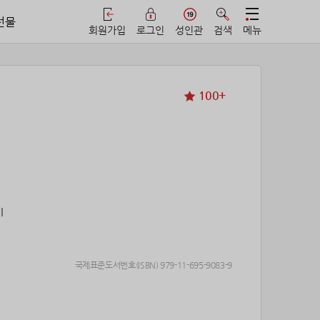
선물
회원가입
로그인
성인관
검색
메뉴
100+
기
국제표준도서번호(ISBN) 979-11-695-9083-9