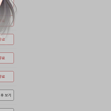
53위
soyun****@gmail.com
24코인
무료
54위
qsewzd******@gmail.com
20코인
55위
20596*****@kakao.com
20코인
무료
56위
lth8***@naver.com
20코인
57위
이슬이슬
20코인
58위
단순한묘기
20코인
무료
59위
25234*****@kakao.com
20코인
60위
43040*****@kakao.com
20코인
61위
@
20코인
무료
62위
@
20코인
63위
소망여
20코인
무료
64위
25600*****@kakao.com
20코인
65위
16100*****@kakao.com
20코인
66위
reneev******@naver.com
18코인
 후 보기
67위
movi****@naver.com
17코인
68위
메카 보
17코인