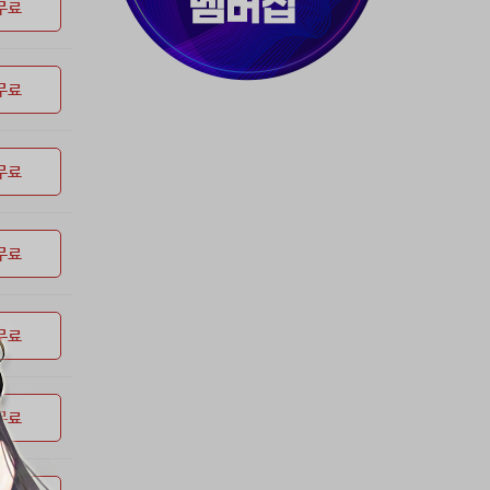
37위
80091****@kakao.com
50코인
무료
38위
티티320
50코인
39위
myway
50코인
무료
40위
19108*****@kakao.com
50코인
41위
70989****@kakao.com
50코인
42위
dlehd*****@gmail.com
48코인
무료
43위
22ss****@dgsungsan.ms.kr
45코인
44위
@
40코인
45위
아아자 홧팅
40코인
무료
46위
비둘기 천사
36코인
47위
@
36코인
무료
48위
20700*****@kakao.com
30코인
49위
26741*****@kakao.com
26코인
50위
douyo*****@gmail.com
25코인
무료
51위
dltmdw******@gmail.com
25코인
52위
@
25코인