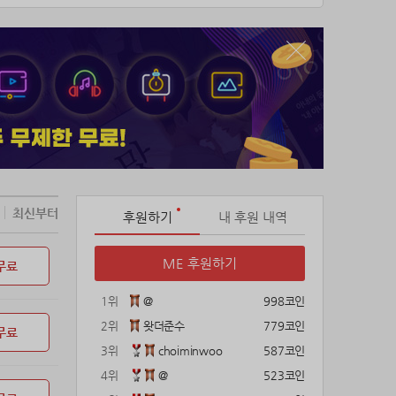
최신부터
후원하기
내 후원 내역
ME 후원하기
무료
1위
@
998코인
2위
왓더준수
779코인
무료
3위
choiminwoo
587코인
4위
@
523코인