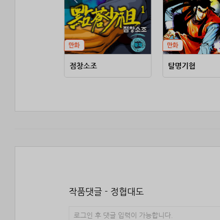
점창소조
탈명기협
작품댓글 - 정협대도
로그인 후 댓글 입력이 가능합니다.