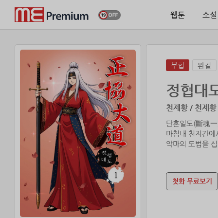
웹툰
소설
무협
완결
정협대
천제황 / 천제황
단혼일도(斷魂一
마침내 천지간에
악마의 도법을 
아울러 금침과혈
내공을 완전히 
이제 남은 것은
첫화 무료보기