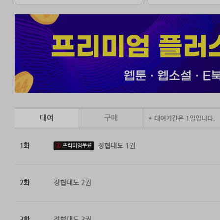
대여
구매
* 대여기간은 1일입니다.
1화
정협대도 1권
프리미엄무료
2화
정협대도 2권
3화
정협대도 3권