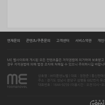
연재문의
콘텐츠/쿠폰문의
고객센터
서비스약관
개인
ME 웹사이트에 게시된 모든 컨텐츠들은 저작권법에 의거하여 보호받고
경우 저작권법에 의해 법정 조치에 처해질 수 있으니 주의하시길 바랍니
상호명 : ㈜미툰앤노벨 | 대표 : 정현준 | 통신판매
주소 : 경기도 성남시 분당구 삼평동 682번지 유스페이스
대표번호 : 1644-9259 (이용시간 : 오전10시~오후5