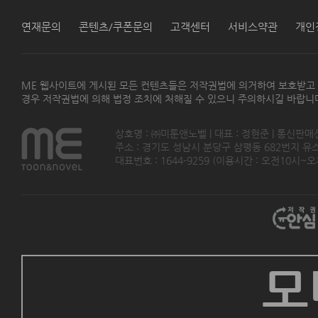
연재문의
콘텐츠/쿠폰문의
고객센터
서비스약관
개인
ME 웹사이트에 게시된 모든 컨텐츠들은 저작권법에 의거하여 보호받고
경우 저작권법에 의해 법정 조치에 처해질 수 있으니 주의하시길 바랍니
상호명 : ㈜미툰앤노벨 | 대표 : 정현준 | 통신판매
주소 : 경기도 성남시 분당구 삼평동 682번지 유스페이스
대표번호 : 1644-9259 (이용시간 : 오전10시~오후5
모