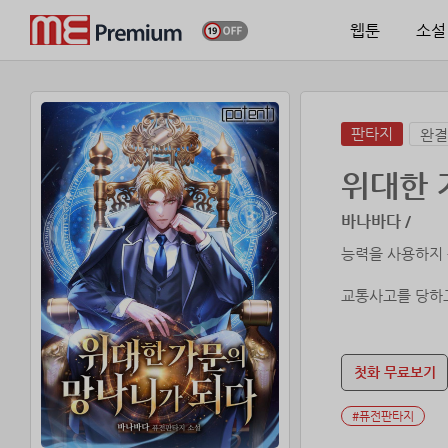
웹툰
소설
판타지
완결
위대한 
바나바다 /
능력을 사용하지 
교통사고를 당하
첫화 무료보기
“도련님, 슬슬 
#퓨전판타지