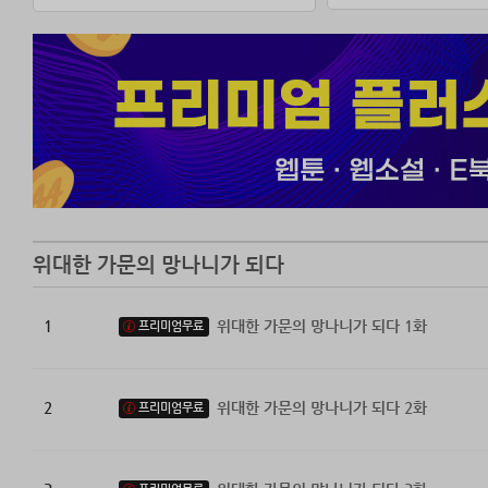
그런데 눈을 뜨니
평소 즐겨 읽던 소
마법명가 텔투인의
그리고.
위대한 가문의 망나니가 되다
[고유 능력, ‘마
1
위대한 가문의 망나니가 되다 1화
프리미엄무료
[‘마법학개론’의
2
위대한 가문의 망나니가 되다 2화
프리미엄무료
지금껏 침묵하던 