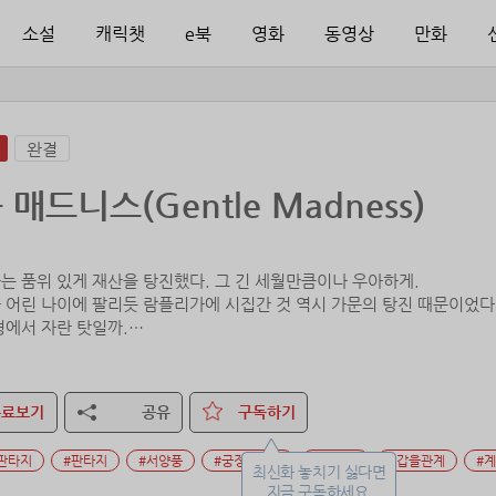
소설
캐릭챗
e북
영화
동영상
만화
완결
 매드니스(Gentle Madness)
는 품위 있게 재산을 탕진했다. 그 긴 세월만큼이나 우아하게.
 어린 나이에 팔리듯 람플리가에 시집간 것 역시 가문의 탕진 때문이었다
경에서 자란 탓일까.
아 주셔야겠습니다, 부인. 280만 골드요.”
무료보기
공유
구독하기
하나뿐인 혈육이자 어린 삼촌, 엘퍼츠 백작이 저지른 일들 말이다.
판타지
#판타지
#서양풍
#궁정로맨스
#재회물
#갑을관계
#
큰돈은 없어요.”
최신화 놓치기 싫다면
 절 정부로 삼아 주시죠.”
지금 구독하세요.