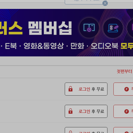
택, 죽은 후작. 결혼하자마자 과부가 된 카시카 람플리 부인.
딩드레스 대신 검은 상복을 입은 지 어언 10년.
계약한 지 채 반년이 되지 않아, 자신의 것이 아니라고 여겼던 실크 드레스
창밖으로 떨어지는 눈을 바라봤다.
당신은 나 안 좋아하잖아요.”
 멍청한 사기꾼, 향락에 뒤덮인 사교계, 이기적인 왕자, 포도주 향과 열기
로.
첫편부터
도 오해라고.”
없는, 노아 랑브로이쉬.
로그인
후 무료
로그인
후 무료