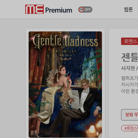
웹툰
로맨스
젠틀
서지현 /
엘퍼츠가
카시카가
이런 환
“빚을 갚
첫화 
자신의 
#로맨스
“그렇게 
“그렇다면