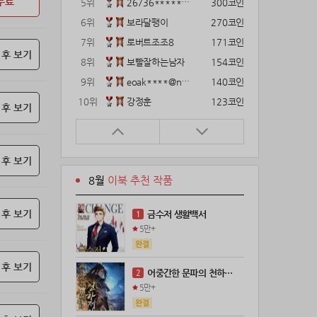
무료
5위
26736*****@kakao.com
300코인
6위
보라달팽이
270코인
7위
로버트조조8
171코인
 후 보기
8위
보빨잘하는남자
154코인
9위
eoak****@naver.com
140코인
10위
강정훈
123코인
 후 보기
11위
12922*****@kakao.com
120코인
12위
gg1***@naver.com
120코인
 후 보기
13위
22374*****@kakao.com
120코인
8월
이북 추천 작품
14위
해콩이
110코인
15위
wkkj****@naver.com
110코인
 후 보기
금수저 생활백서
1
16위
메렁이지롱
102코인
5만+
17위
21671*****@kakao.com
100코인
18위
@
100코인
 후 보기
어중간한 문파의 천하제일인
2
19위
@
100코인
5만+
20위
kckt****@naver.com
100코인