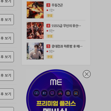
 후 보기
21위
18075*****@kakao.com
100코인
무동건곤
3
22위
leeys****@naver.com
100코인
1만+
23위
@
73코인
 후 보기
24위
anigse******@gmail.com
70코인
SSSSS급 무신의 유산을 얻었다!
4
25위
wwor****@naver.com
70코인
5만+
26위
ji643****@gmail.com
66코인
 후 보기
27위
장발쟝
65코인
중대장과 하룻밤 후 떼돈을 벌었다
5
28위
ㄴ퍼ㅕㅅㄷ
60코인
5만+
29위
@
60코인
 후 보기
30위
@
60코인
31위
28473*****@kakao.com
60코인
 후 보기
32위
70989****@kakao.com
50코인
33위
워삼골벅
50코인
34위
19367*****@kakao.com
50코인
 후 보기
35위
@
50코인
36위
dj7***@naver.com
50코인