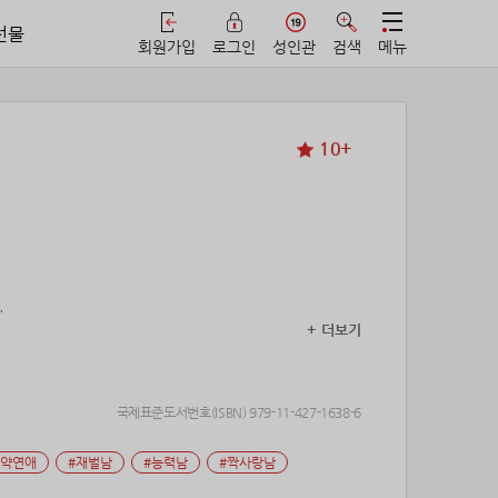
선물
회원가입
로그인
성인관
검색
메뉴
10+
.
+ 더보기
국제표준도서번호(ISBN) 979-11-427-1638-6
계약연애
#재벌남
#능력남
#짝사랑남