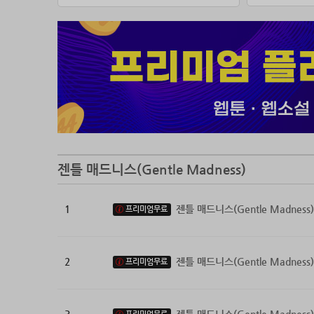
어두운 저
새하얀 웨
노아와 
시카가 
“어차피 
따분하고
마지막으
젠틀 매드니스(Gentle Madness)
“그딴 것
늘 재수 
1
젠틀 매드니스(Gentle Madness)
프리미엄무료
2
젠틀 매드니스(Gentle Madness)
프리미엄무료