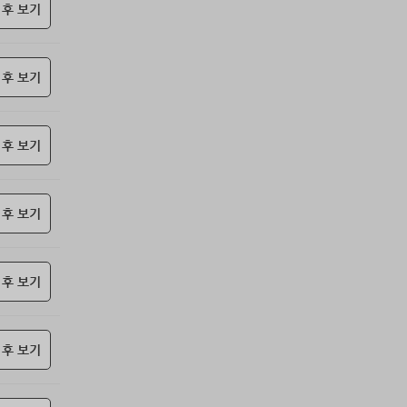
69위
@
15코인
 후 보기
70위
난데요
15코인
71위
안녕하십사
13코인
 후 보기
72위
젖꼭지 빨래
10코인
73위
17887*****@kakao.com
10코인
74위
23573*****@kakao.com
10코인
 후 보기
75위
하늘이다
10코인
76위
koe***@naver.com
10코인
77위
15172*****@kakao.com
10코인
 후 보기
78위
27904*****@kakao.com
10코인
79위
010381*****@me.co.kr
10코인
 후 보기
80위
@
10코인
81위
봄아
10코인
82위
kimar****@naver.com
10코인
 후 보기
83위
sdg43****@naver.com
10코인
84위
cofla****@naver.com
10코인