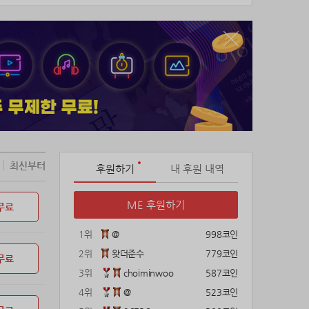
와 깃털을 빼곡하게 채워 만든 숄을 두른 카
,
최신부터
후원하기
내 후원 내역
ME 후원하기
무료
1위
@
998코인
2위
왓더준수
779코인
무료
3위
choiminwoo
587코인
4위
@
523코인