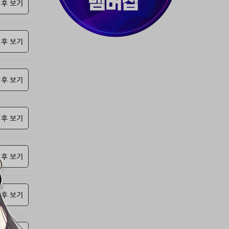
37위
천일야화♡
50코인
 후 보기
38위
80091****@kakao.com
50코인
39위
티티320
50코인
 후 보기
40위
myway
50코인
41위
19108*****@kakao.com
50코인
42위
dlehd*****@gmail.com
48코인
 후 보기
43위
22ss****@dgsungsan.ms.kr
45코인
44위
@
40코인
45위
아아자 홧팅
40코인
 후 보기
46위
비둘기 천사
36코인
47위
@
36코인
 후 보기
48위
20700*****@kakao.com
30코인
49위
26741*****@kakao.com
26코인
50위
@
25코인
 후 보기
51위
douyo*****@gmail.com
25코인
52위
dltmdw******@gmail.com
25코인