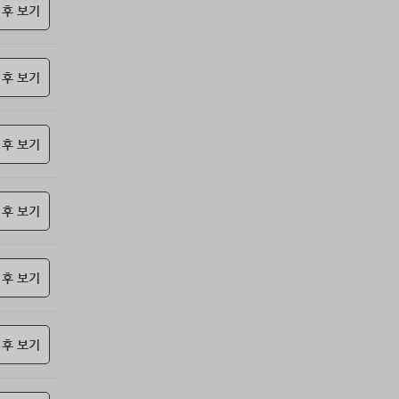
85위
jickj*****@naver.com
10코인
 후 보기
86위
moonyo******@naver.com
10코인
87위
21982*****@kakao.com
10코인
 후 보기
88위
27657*****@kakao.com
10코인
89위
yhdia****@naver.com
10코인
90위
34362*****@kakao.com
10코인
 후 보기
91위
kko1****@gmail.com
10코인
92위
samdry
10코인
93위
20679*****@kakao.com
10코인
 후 보기
94위
돌도사
10코인
95위
27780*****@kakao.com
10코인
 후 보기
96위
@
10코인
97위
27964*****@kakao.com
10코인
98위
19334*****@kakao.com
10코인
 후 보기
99위
10933*****@kakao.com
10코인
100
항시그대로
10코인
위