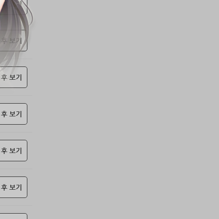
53위
soyun****@gmail.com
24코인
 후 보기
54위
qsewzd******@gmail.com
20코인
55위
20596*****@kakao.com
20코인
 후 보기
56위
lth8***@naver.com
20코인
57위
이슬이슬
20코인
58위
단순한묘기
20코인
 후 보기
59위
25234*****@kakao.com
20코인
60위
43040*****@kakao.com
20코인
61위
@
20코인
 후 보기
62위
@
20코인
63위
소망여
20코인
 후 보기
64위
25600*****@kakao.com
20코인
65위
16100*****@kakao.com
20코인
66위
reneev******@naver.com
18코인
 후 보기
67위
movi****@naver.com
17코인
68위
메카 보
17코인