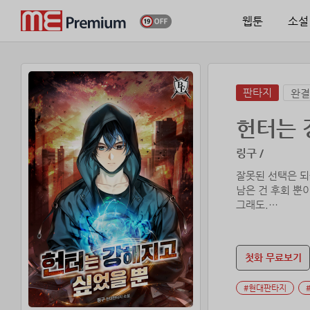
웹툰
소설
판타지
완결
헌터는 
링구 /
잘못된 선택은 되
남은 건 후회 뿐
그래도.
“…내가 만약 다시
허황한 꿈을 꾸며
“…뭐야?”
첫화 무료보기
다시 없을 기회가
바로 8년 전, 그
#현대판타지