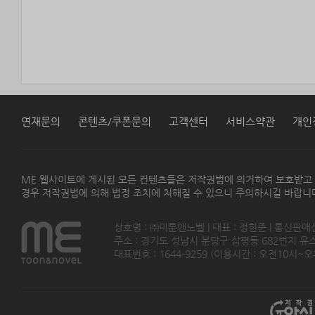
연재문의
콘텐츠/쿠폰문의
고객센터
서비스약관
개인
ME 웹사이트에 게시된 모든 컨텐츠들은 저작권법에 의거하여 보호받고
경우 저작권법에 의해 법정 조치에 처해질 수 있으니 주의하시길 바랍니
상호명 : ㈜미툰앤노벨 | 대표 : 정현준 | 통신판매
주소 : 경기도 성남시 분당구 삼평동 682번지 유스페이스
대표번호 : 1644-9259 (이용시간 : 오전10시~오후5