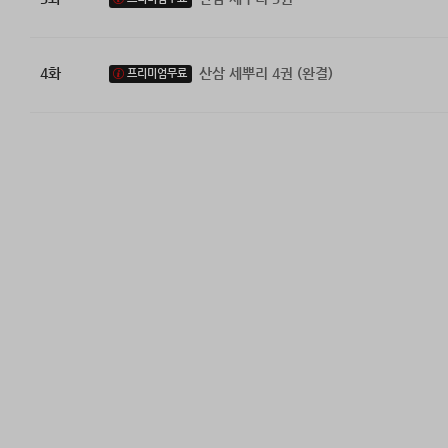
4화
산삼 세뿌리 4권 (완결)
프리미엄무료