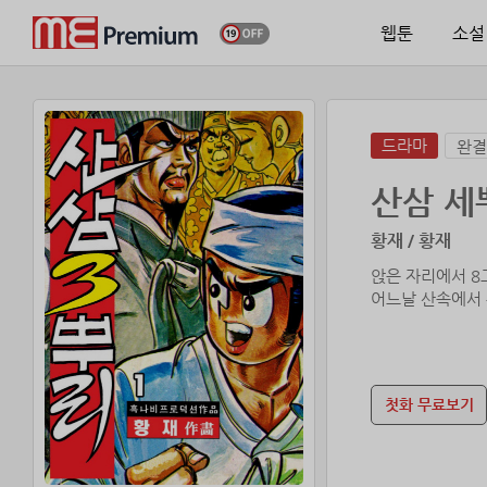
웹툰
소설
드라마
완결
산삼 세
황재 / 황재
앉은 자리에서 8
어느날 산속에서
첫화 무료보기