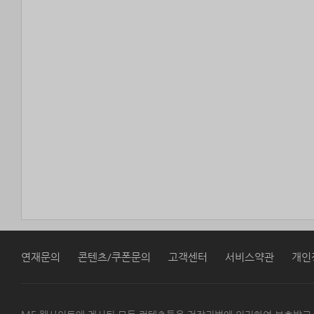
연재문의
콘텐츠/쿠폰문의
고객센터
서비스약관
개인