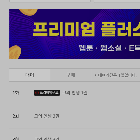
대여
구매
* 대여기간은 1일입니다.
1화
그의 인생 1권
프리미엄무료
2화
그의 인생 2권
3화
그의 인생 3권