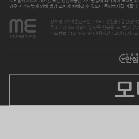
ME 웹사이트에 게시된 모든 컨텐츠들은 저작권법에 의거하여 보호받고
경우 저작권법에 의해 법정 조치에 처해질 수 있으니 주의하시길 바랍니
상호명 : ㈜미툰앤노벨 | 대표 : 정현준 | 통신판매
주소 : 경기도 성남시 분당구 삼평동 682번지 유스페이스
대표번호 : 1644-9259 (이용시간 : 오전10시~오후5
모