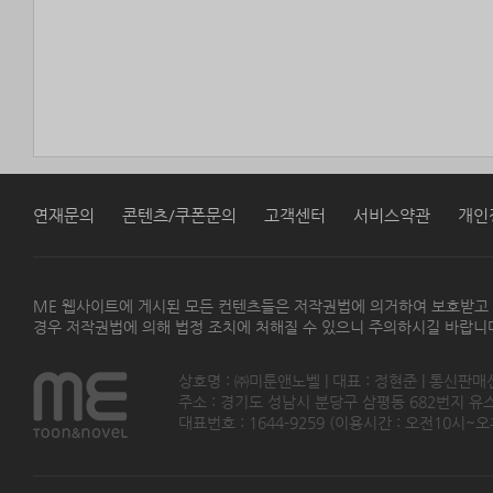
연재문의
콘텐츠/쿠폰문의
고객센터
서비스약관
개인
ME 웹사이트에 게시된 모든 컨텐츠들은 저작권법에 의거하여 보호받고
경우 저작권법에 의해 법정 조치에 처해질 수 있으니 주의하시길 바랍니
상호명 : ㈜미툰앤노벨 | 대표 : 정현준 | 통신판매
주소 : 경기도 성남시 분당구 삼평동 682번지 유스페이스
대표번호 : 1644-9259 (이용시간 : 오전10시~오후5