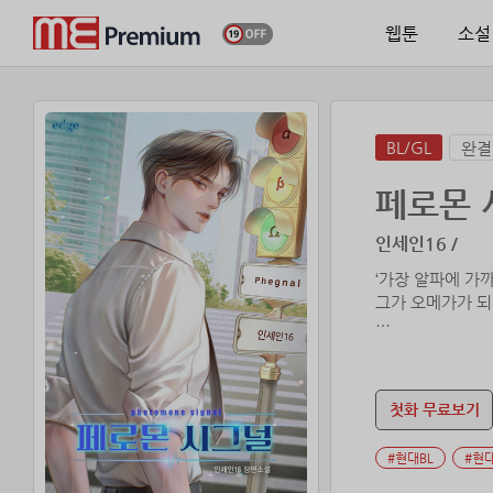
웹툰
소설
BL/GL
완결
페로몬 
인세인16 /
‘가장 알파에 가
그가 오메가가 되
“……뭐가 됐다고
그것도 모자라 가
첫화 무료보기
“선택받지 못하면
#현대BL
#현
***