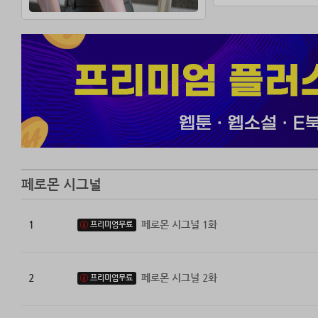
-가장 많은 선택
알파 출연진 모두
“이럴 리 없는데.”
도무지 그를 오메
페로몬 시그널
1
페로몬 시그널 1화
프리미엄무료
2
페로몬 시그널 2화
프리미엄무료