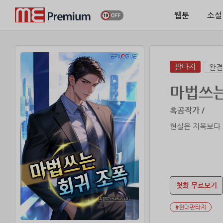
웹툰
소설
판타지
완결
마법쓰는
흑곰작가 /
현실은 지옥보다 
첫화 무료보기
#현대판타지