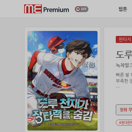
웹툰
판타지
도루
녹차밀크
빠른 발
부족한 
˝후회되네
한 번만 
첫화 
그렇게 
#현대판
“KBO