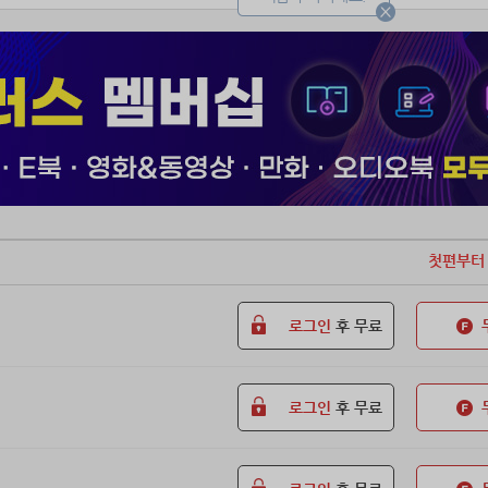
 수상하던 그때로 돌아와버렸다.
보다 찬란했던 전성기의 피지컬에 더해,
간 갈고 닦은 장타력까지 함께.
첫편부터
로그인
후 무료
로그인
후 무료