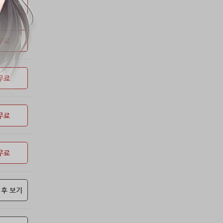
53위
soyun****@gmail.com
24코인
무료
54위
이슬이슬
20코인
55위
단순한묘기
20코인
무료
56위
25234*****@kakao.com
20코인
57위
43040*****@kakao.com
20코인
58위
@
20코인
무료
59위
@
20코인
60위
소망여
20코인
61위
25600*****@kakao.com
20코인
무료
62위
16100*****@kakao.com
20코인
63위
qsewzd******@gmail.com
20코인
무료
64위
20596*****@kakao.com
20코인
65위
lth8***@naver.com
20코인
66위
reneev******@naver.com
18코인
 후 보기
67위
메카 보
17코인
68위
movi****@naver.com
17코인