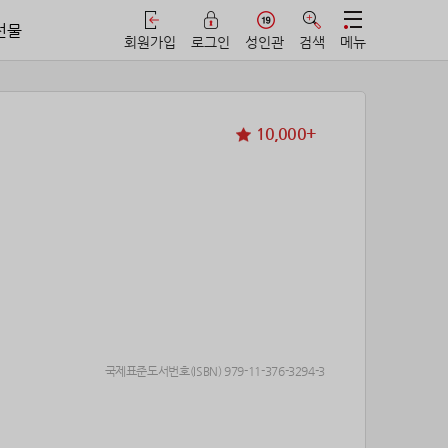
선물
회원가입
로그인
성인관
검색
메뉴
10,000+
국제표준도서번호(ISBN) 979-11-376-3294-3