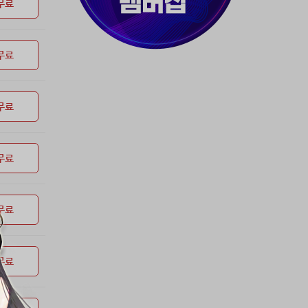
37위
myway
50코인
무료
38위
19108*****@kakao.com
50코인
39위
70989****@kakao.com
50코인
무료
40위
워삼골벅
50코인
41위
19367*****@kakao.com
50코인
42위
dlehd*****@gmail.com
48코인
무료
43위
22ss****@dgsungsan.ms.kr
45코인
44위
아아자 홧팅
40코인
45위
@
40코인
무료
46위
비둘기 천사
36코인
47위
@
36코인
무료
48위
20700*****@kakao.com
30코인
49위
26741*****@kakao.com
26코인
50위
@
25코인
무료
51위
dltmdw******@gmail.com
25코인
52위
douyo*****@gmail.com
25코인