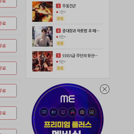
무료
21위
leeys****@naver.com
100코인
무동건곤
3
22위
21671*****@kakao.com
100코인
1만+
23위
@
73코인
무료
24위
anigse******@gmail.com
70코인
중대장과 하룻밤 후 떼돈을 벌었다
4
25위
wwor****@naver.com
70코인
5만+
26위
ji643****@gmail.com
66코인
무료
27위
장발쟝
65코인
SSSSS급 무신의 유산을 얻었다!
5
28위
@
60코인
5만+
29위
28473*****@kakao.com
60코인
무료
30위
ㄴ퍼ㅕㅅㄷ
60코인
31위
@
60코인
무료
32위
@
50코인
33위
dj7***@naver.com
50코인
34위
천일야화♡
50코인
무료
35위
80091****@kakao.com
50코인
36위
티티320
50코인