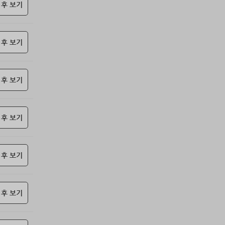
69위
난데요
15코인
 후 보기
70위
@
15코인
71위
안녕하십사
13코인
 후 보기
72위
29528*****@kakao.com
10코인
73위
010767*****@me.co.kr
10코인
74위
아이스아메
10코인
 후 보기
75위
24180*****@kakao.com
10코인
76위
Muscle킴
10코인
77위
qsewzd******@gmail.com
10코인
 후 보기
78위
hshvi*****@naver.com
10코인
79위
42677*****@kakao.com
10코인
 후 보기
80위
@
10코인
81위
악레
10코인
82위
13117*****@kakao.com
10코인
 후 보기
83위
didwl*****@gmail.com
10코인
84위
base****@naver.com
10코인