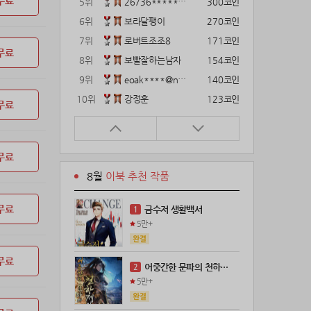
무료
5위
26736*****@kakao.com
300코인
6위
보라달팽이
270코인
7위
로버트조조8
171코인
무료
8위
보빨잘하는남자
154코인
9위
eoak****@naver.com
140코인
10위
강정훈
123코인
무료
11위
22374*****@kakao.com
120코인
12위
12922*****@kakao.com
120코인
무료
13위
gg1***@naver.com
120코인
8월
이북 추천 작품
14위
해콩이
110코인
15위
wkkj****@naver.com
110코인
무료
금수저 생활백서
1
16위
메렁이지롱
102코인
5만+
17위
@
100코인
18위
@
100코인
무료
어중간한 문파의 천하제일인
2
19위
kckt****@naver.com
100코인
5만+
20위
18075*****@kakao.com
100코인