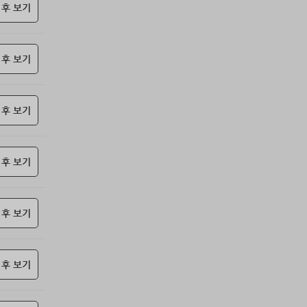
85위
z1z2***@naver.com
10코인
 후 보기
86위
@
10코인
87위
@
10코인
 후 보기
88위
ehddl****@naver.com
10코인
89위
iioo***@naver.com
10코인
90위
@
10코인
 후 보기
91위
날으는하마
10코인
92위
17590*****@kakao.com
10코인
93위
26178*****@kakao.com
10코인
 후 보기
94위
@
10코인
95위
18286*****@kakao.com
10코인
 후 보기
96위
11620*****@kakao.com
10코인
97위
송은
10코인
98위
20070*****@kakao.com
10코인
 후 보기
99위
봇딸롱
10코인
100
13273*****@kakao.com
10코인
위