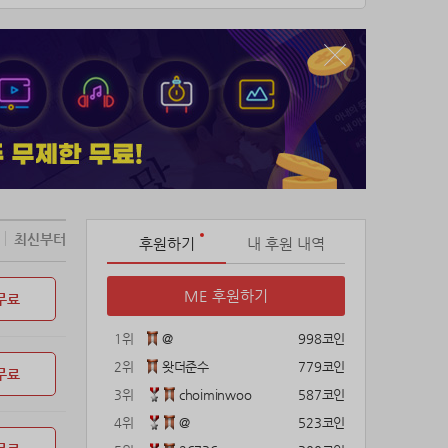
최신부터
후원하기
내 후원 내역
ME 후원하기
무료
1위
@
998코인
2위
왓더준수
779코인
무료
3위
choiminwoo
587코인
4위
@
523코인