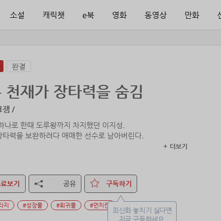
소설
캐릭챗
e북
영화
동영상
만화
완결
 천재가 장타력을 숨김
잼 /
 하나로 한때 도루왕까지 차지했던 이지성.
장타력을 보완하려다 애매한 선수로 남아버린다.
+ 더보기
. 그냥 하던 대로 할걸. 진짜 내가 공보다 빠른데.˝
더 달릴 기회만 줄 수 있다면.
무료보기
공유
구독하기
후회만 남은 은퇴 끝에 눈을 감았는데….
타지
#성장물
#회귀물
#먼치킨
 리그 도루왕 수상자는 버팔로즈의 이지성 선수입니다.”
최신화 놓치기 싫다면
지금 구독하세요.