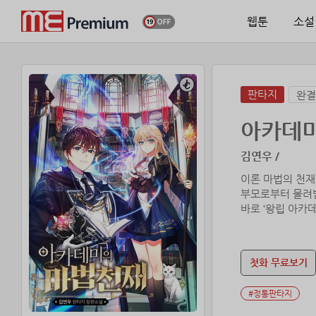
웹툰
소설
판타지
완결
아카데미
김연우 /
이론 마법의 천재
부모로부터 물려받
바로 ‘왕립 아카데
하지만 성년이 되
부모의 ‘실종’.
홀로 남게 된 그
첫화 무료보기
그러던 어느 날,
#정통판타지
“이렇게 훌륭한 