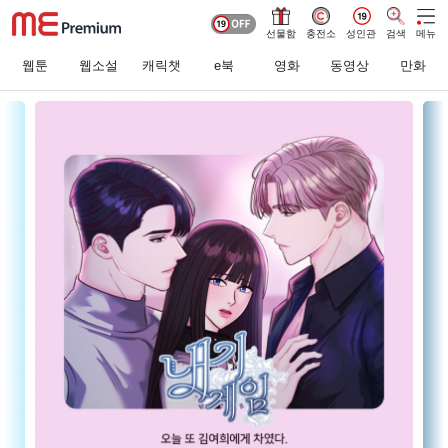
선물함
충전소
성인관
검색
메뉴
웹툰
웹소설
캐릭챗
e북
영화
동영상
만화