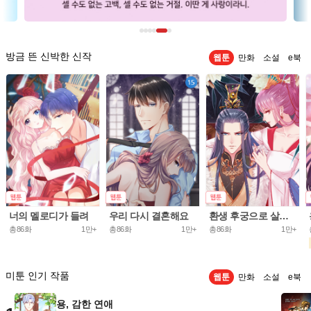
방금 뜬 신박한 신작
웹툰
만화
소설
e북
너의 멜로디가 들려
우리 다시 결혼해요
환생 후궁으로 살아가는 법
총86화
1만+
총86화
1만+
총86화
1만+
미툰 인기 작품
웹툰
만화
소설
e북
용, 감한 연애