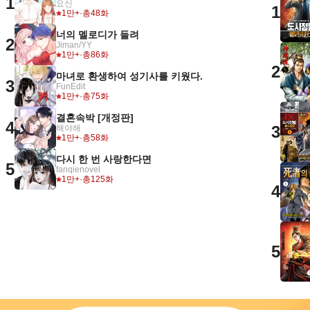
1
요신
1
1만+
·
총48화
너의 멜로디가 들려
2
Jiman/YY
1만+
·
총86화
2
마녀로 환생하여 성기사를 키웠다.
3
FunEdit
1만+
·
총75화
결혼속박 [개정판]
4
3
해야해
1만+
·
총58화
다시 한 번 사랑한다면
5
fanqienovel
1만+
·
총125화
4
5