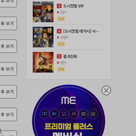
 후 보기
21위
@
100코인
도시정벌 9부
3
22위
kckt****@naver.com
100코인
5천+
23위
@
73코인
 후 보기
24위
anigse******@gmail.com
70코인
[도시정벌 레거시] 사자의서 (연재)
4
25위
wwor****@naver.com
70코인
10만+
26위
ji643****@gmail.com
66코인
 후 보기
27위
장발쟝
65코인
불괴신화
5
28위
ㄴ퍼ㅕㅅㄷ
60코인
5천+
 후 보기
29위
@
60코인
30위
@
60코인
31위
28473*****@kakao.com
60코인
 후 보기
32위
70989****@kakao.com
50코인
33위
워삼골벅
50코인
34위
19367*****@kakao.com
50코인
 후 보기
35위
@
50코인
36위
dj7***@naver.com
50코인