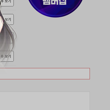
37위
천일야화♡
50코인
 후 보기
38위
80091****@kakao.com
50코인
39위
티티320
50코인
 후 보기
40위
myway
50코인
41위
19108*****@kakao.com
50코인
42위
dlehd*****@gmail.com
48코인
 후 보기
43위
22ss****@dgsungsan.ms.kr
45코인
44위
아아자 홧팅
40코인
45위
@
40코인
 후 보기
46위
비둘기 천사
36코인
47위
@
36코인
48위
20700*****@kakao.com
30코인
49위
26741*****@kakao.com
26코인
50위
@
25코인
51위
douyo*****@gmail.com
25코인
52위
dltmdw******@gmail.com
25코인