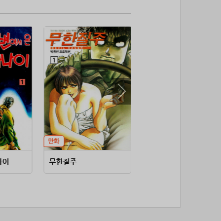
53위
soyun****@gmail.com
24코인
54위
@
20코인
55위
@
20코인
56위
소망여
20코인
57위
25600*****@kakao.com
20코인
58위
16100*****@kakao.com
20코인
59위
qsewzd******@gmail.com
20코인
60위
20596*****@kakao.com
20코인
61위
lth8***@naver.com
20코인
62위
이슬이슬
20코인
63위
단순한묘기
20코인
64위
25234*****@kakao.com
20코인
나이
무한질주
저주받은 탄생
65위
43040*****@kakao.com
20코인
66위
reneev******@naver.com
18코인
67위
movi****@naver.com
17코인
68위
메카 보
17코인