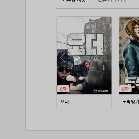
비슷한 작품
같은 작가 작품
뜨거운 목마름
오더
도박병