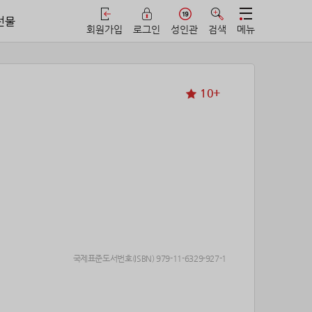
선물
회원가입
로그인
성인관
검색
메뉴
10+
국제표준도서번호(ISBN) 979-11-6329-927-1