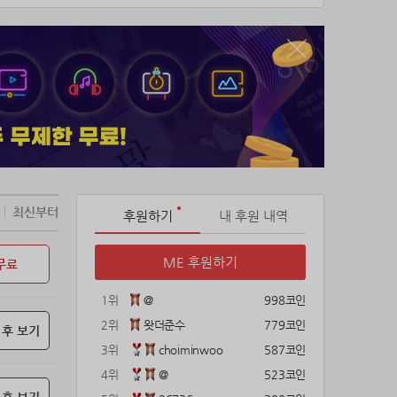
최신부터
후원하기
내 후원 내역
ME 후원하기
무료
1위
@
998코인
2위
왓더준수
779코인
 후 보기
3위
choiminwoo
587코인
4위
@
523코인