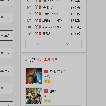
 후 보기
5위
26736*****@kakao.com
300코인
6위
보라달팽이
270코인
7위
로버트조조8
171코인
 후 보기
8위
보빨잘하는남자
154코인
9위
eoak****@naver.com
140코인
10위
강정훈
123코인
 후 보기
11위
12922*****@kakao.com
120코인
12위
gg1***@naver.com
120코인
 후 보기
13위
22374*****@kakao.com
120코인
8월
만화 추천 작품
14위
해콩이
110코인
15위
wkkj****@naver.com
110코인
 후 보기
도시정벌 6부
1
16위
메렁이지롱
102코인
1만+
17위
18075*****@kakao.com
100코인
18위
leeys****@naver.com
100코인
 후 보기
신마도
2
19위
21671*****@kakao.com
100코인
5천+
20위
@
100코인