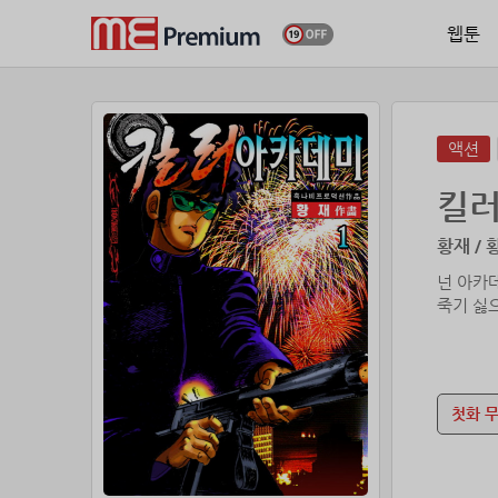
웹툰
액션
킬러
황재 / 
넌 아카
첫화 