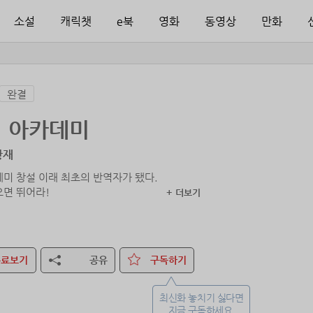
소설
캐릭챗
e북
영화
동영상
만화
완결
 아카데미
황재
데미 창설 이래 최초의 반역자가 됐다.
+ 더보기
무료보기
공유
구독하기
최신화 놓치기 싫다면
지금 구독하세요.