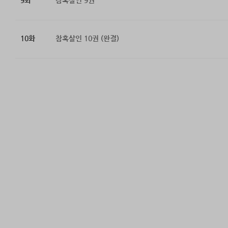
9화
참혹살인 9권
10화
참혹살인 10권 (완결)