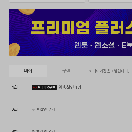
대여
구매
* 대여기간은 1일입니다.
1화
참혹살인 1권
프리미엄무료
2화
참혹살인 2권
3화
참혹살인 3권