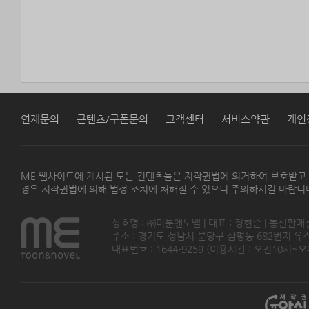
연재문의
콘텐츠/쿠폰문의
고객센터
서비스약관
개인
ME 웹사이트에 게시된 모든 컨텐츠들은 저작권법에 의거하여 보호받고
경우 저작권법에 의해 법정 조치에 처해질 수 있으니 주의하시길 바랍니
상호명 : ㈜미툰앤노벨 | 대표 : 정현준 | 통신판매
주소 : 경기도 성남시 분당구 삼평동 682번지 유스페이스
대표번호 : 1644-9259 (이용시간 : 오전10시~오후5