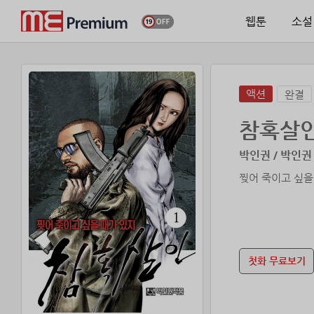
웹툰
소설
액션
완결
참혹살
박인권 / 박인권
첫화 무료보기