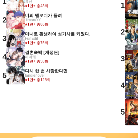
1
요신
1
1만+
·
총48화
너의 멜로디가 들려
2
Jiman/YY
1만+
·
총86화
2
마녀로 환생하여 성기사를 키웠다.
3
FunEdit
1만+
·
총75화
결혼속박 [개정판]
4
3
해야해
1만+
·
총58화
다시 한 번 사랑한다면
5
fanqienovel
1만+
·
총125화
4
5