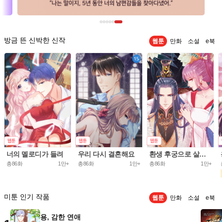
방금 뜬 신박한 신작
웹툰
만화
소설
e북
너의 멜로디가 들려
우리 다시 결혼해요
환생 후궁으로 살아가는 법
총86화
1만+
총86화
1만+
총86화
1만+
미툰 인기 작품
웹툰
만화
소설
e북
용, 감한 연애