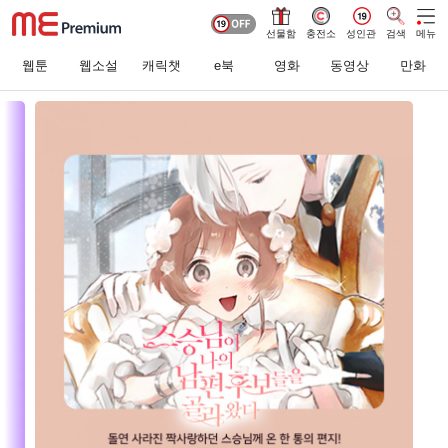
선물함
충전소
성인관
검색
메뉴
웹툰
웹소설
캐릭챗
e북
영화
동영상
만화