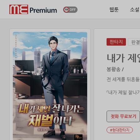
웹툰
소설
판타지
완결
내가 제
봉황송 /
전 세계를 뒤흔들
『내가 제일 잘나
촉망받던 화장품 
억울한 죽음을 겪
첫화 무료보기
세상은 1960년
#현대판타지
‘게다가 빙의한 