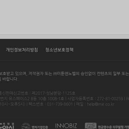
개인정보처리방침
청소년보호정책
보호받고 있으며, 저작권자 또는 ㈜미툰앤노벨의 승인없이 컨텐츠의 일부 또
 바랍니다.
 통신판매신고번호 : 제2017-성남분당-1125호
 유스페이스2 B동 10층 1008-1호 | 사업자등록번호 : 272-81-00259 | P
0시~오후5시) | 팩스번호 : 031-739-8601 | 메일 :
help@me.co.kr