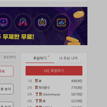
최신부터
후원하기
내 후원 내역
ME 후원하기
무료
1위
@
998코인
2위
왓더준수
779코인
 후 보기
3위
choiminwoo
587코인
4위
@
523코인