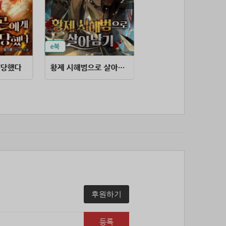
53위
soyun****@gmail.com
24코인
54위
단순한묘기
20코인
55위
25234*****@kakao.com
20코인
56위
43040*****@kakao.com
20코인
57위
@
20코인
기당했다
황제 시해범으로 살아남기
너무 잘 아는
58위
@
20코인
59위
소망여
20코인
60위
25600*****@kakao.com
20코인
61위
16100*****@kakao.com
20코인
62위
qsewzd******@gmail.com
20코인
63위
20596*****@kakao.com
20코인
64위
lth8***@naver.com
20코인
65위
이슬이슬
20코인
66위
reneev******@naver.com
18코인
후원하기
67위
메카 보
17코인
68위
movi****@naver.com
17코인
등록