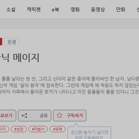
소설
캐릭챗
e북
영화
동영상
만화
완결
닉 메이지
폴폴 날리는 방 안, 그리고 산더미 같은 종이에 둘러싸인 한 남자. 남다
신작 게임 ´달의 왕국´에 접속한다. 그런데 게임에 채 적응도 하지 않았는
자마자 지옥에서 돌아온 토끼가 나타나고 미친 동물들이 줄을 잇더니 그것도
 세진에게만 적용되는 이상한 물가까지!
무료보기
공유
구독하기
타지
#성장
#마법사
#유쾌
최신화 놓치기 싫다면
지금 구독하세요.