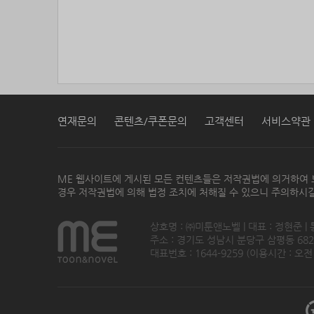
연재문의
콘텐츠/쿠폰문의
고객센터
서비스약관
ME 웹사이트에 게시된 모든 컨텐츠들은 저작권법에 의거하여 
경우 저작권법에 의해 법정 조치에 처해질 수 있으니 주의하시길
상호명 : ㈜미툰앤노벨 | 대표 : 정현준 |
주소 : 경기도 성남시 분당구 삼평동 682번지
대표번호 : 1644-9259 (이용시간 : 오전1