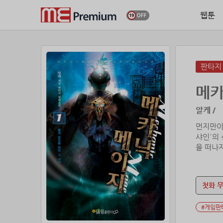
웹툰
판타지
메카
알케 /
먼지만이 
샤인´의 
을 떠나
니 오직
첫화 
#게임판