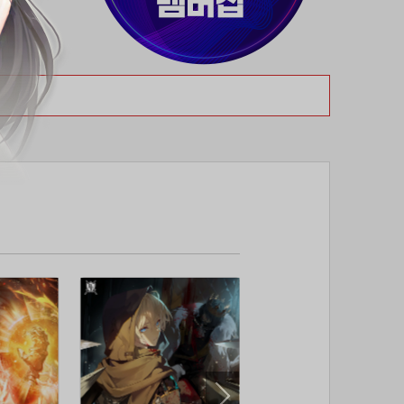
37위
19108*****@kakao.com
50코인
38위
70989****@kakao.com
50코인
39위
워삼골벅
50코인
40위
19367*****@kakao.com
50코인
41위
@
50코인
42위
dlehd*****@gmail.com
48코인
43위
22ss****@dgsungsan.ms.kr
45코인
44위
아아자 홧팅
40코인
45위
@
40코인
46위
비둘기 천사
36코인
47위
@
36코인
48위
20700*****@kakao.com
30코인
49위
26741*****@kakao.com
26코인
50위
@
25코인
51위
douyo*****@gmail.com
25코인
52위
dltmdw******@gmail.com
25코인