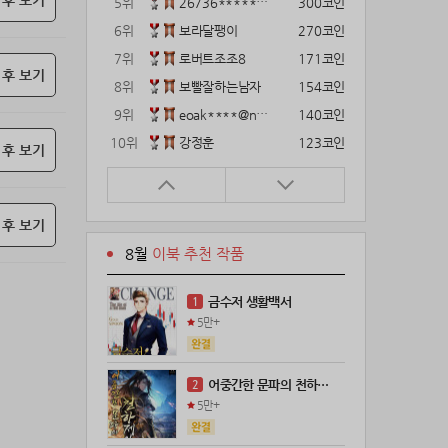
 후 보기
5위
26736*****@kakao.com
300코인
6위
보라달팽이
270코인
7위
로버트조조8
171코인
 후 보기
8위
보빨잘하는남자
154코인
9위
eoak****@naver.com
140코인
10위
강정훈
123코인
 후 보기
11위
22374*****@kakao.com
120코인
12위
12922*****@kakao.com
120코인
 후 보기
13위
gg1***@naver.com
120코인
8월
이북 추천 작품
14위
해콩이
110코인
15위
wkkj****@naver.com
110코인
금수저 생활백서
1
16위
메렁이지롱
102코인
5만+
17위
@
100코인
18위
kckt****@naver.com
100코인
어중간한 문파의 천하제일인
2
19위
18075*****@kakao.com
100코인
5만+
20위
leeys****@naver.com
100코인