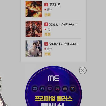
21위
21671*****@kakao.com
100코인
무동건곤
3
22위
@
100코인
1만+
23위
@
73코인
24위
anigse******@gmail.com
70코인
SSSSS급 무신의 유산을 얻었다!
4
25위
wwor****@naver.com
70코인
5만+
26위
ji643****@gmail.com
66코인
27위
장발쟝
65코인
중대장과 하룻밤 후 떼돈을 벌었다
5
28위
28473*****@kakao.com
60코인
5만+
29위
ㄴ퍼ㅕㅅㄷ
60코인
30위
@
60코인
31위
@
60코인
32위
dj7***@naver.com
50코인
33위
천일야화♡
50코인
34위
80091****@kakao.com
50코인
35위
티티320
50코인
36위
myway
50코인