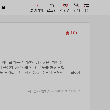
선물
회원가입
로그인
성인관
검색
메뉴
10+
른 의미로 방구석 폐인인 장세진은 ´해피 선
데 죽음에 이르지를 않나, 수도를 향해 모험
 모자라 ´그놈´까지 등장. 수도에 도착하
+ 더보기
국제표준도서번호(ISBN) 978-89-992-1285-7