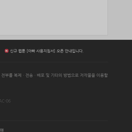
85위
18286*****@kakao.com
10코인
신규 웹툰 [[BL] 범이로소이다 (개정판)] 오픈 안내입니다.
86위
11620*****@kakao.com
10코인
87위
송은
10코인
88위
20070*****@kakao.com
10코인
신규 웹툰 [환생 닥터] 오픈 안내입니다.
89위
봇딸롱
10코인
90위
15446*****@kakao.com
10코인
91위
13273*****@kakao.com
10코인
신규 웹툰 [아빠 사용지침서] 오픈 안내입니다.
92위
dallv****@naver.com
10코인
93위
@
10코인
신규 웹툰 [[BL] 범이로소이다 (개정판)] 오픈 안내입니다.
는 전부를 복제ㆍ전송ㆍ배포 및 기타의 방법으로 저작물을 이용할
94위
@
10코인
95위
icheon*****@gmail.com
10코인
96위
37176*****@kakao.com
10코인
97위
17421*****@kakao.com
10코인
AC-06
98위
세번이상할래
10코인
99위
pooyj****@naver.com
10코인
100
갈보리
10코인
위