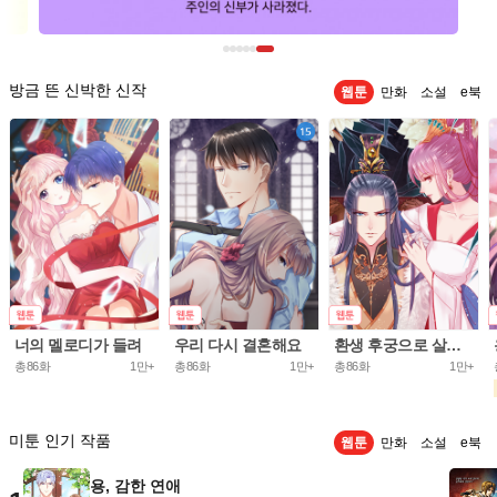
방금 뜬 신박한 신작
웹툰
만화
소설
e북
너의 멜로디가 들려
우리 다시 결혼해요
환생 후궁으로 살아가는 법
총86화
1만+
총86화
1만+
총86화
1만+
미툰 인기 작품
웹툰
만화
소설
e북
용, 감한 연애