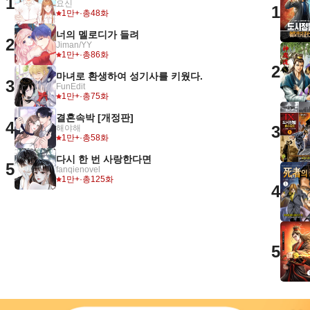
1
요신
1
1만+
·
총48화
너의 멜로디가 들려
2
Jiman/YY
1만+
·
총86화
2
마녀로 환생하여 성기사를 키웠다.
3
FunEdit
1만+
·
총75화
결혼속박 [개정판]
4
3
해야해
1만+
·
총58화
다시 한 번 사랑한다면
5
fanqienovel
1만+
·
총125화
4
5