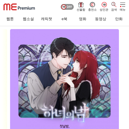
선물함
충전소
성인관
검색
메뉴
웹툰
웹소설
캐릭챗
e북
영화
동영상
만화