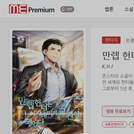
웹툰
소설
판타지
완결
만렙 헌
K.H /
몬스터의 소굴이 
전 세계의 헌터들
그로부터 5년 후
“저는 미래를 후
첫화 무료보기
부동의 헌터 랭킹 
유민성은 자신을 
#퓨전판타지