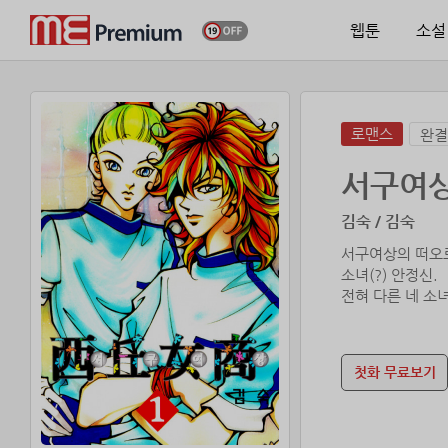
웹툰
소설
로맨스
완결
서구여
김숙 / 김숙
서구여상의 떠오르
소녀(?) 안정신.
전혀 다른 네 소
첫화 무료보기