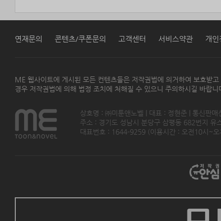
연재문의
콘텐츠/쿠폰문의
고객센터
서비스약관
개인
ME 웹사이트에 게시된 모든 컨텐츠들은 저작권법에 의거하여 보호받고
경우 저작권법에 의해 법정 조치에 처해질 수 있으니 주의하시길 바랍니
상호명 : ㈜미툰앤노벨 | 대표 : 정현준 | 통신판매
주소 : 경기도 성남시 분당구 삼평동 682번지 유스페이스
대표번호 : 1644-9259 (이용시간 : 오전10시~오후5