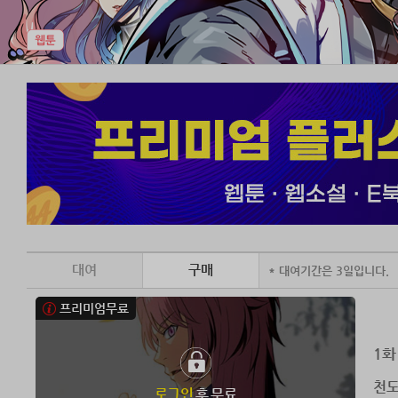
대여
구매
* 대여기간은 3일입니다.
프리미엄무료
1화
천도
로그인
후 무료