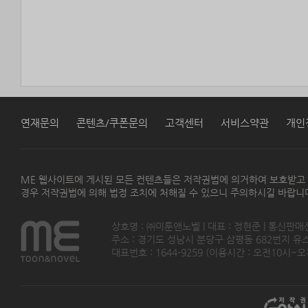
연재문의
콘텐츠/쿠폰문의
고객센터
서비스약관
개인
ME 웹사이트에 게시된 모든 컨텐츠들은 저작권법에 의거하여 보호받고
경우 저작권법에 의해 법정 조치에 처해질 수 있으니 주의하시길 바랍니
상호명 : ㈜미툰앤노벨 | 대표 : 정현준 | 통신판매
주소 : 경기도 성남시 분당구 삼평동 682번지 유스페이스
대표번호 : 1644-9259 (이용시간 : 오전10시~오후5