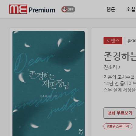
웹툰
소설
로맨스
완결
존경하
진소라 /
지훈의 고시수첩 
14년 전 룸메이
스무 살에 세상을
버릴 수 없어서 
어디서든 건강하
그런데 어느 날 
첫화 무료보기
“혹시 오빠 이름
#로맨스판타지
순간 용은의 커다