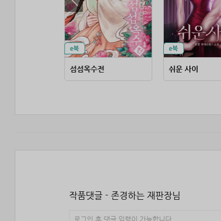
 계절
섬섬옥수전
쉬운 사이
작품댓글 - 존경하는 재판장님
로그인 후 댓글 입력이 가능합니다.