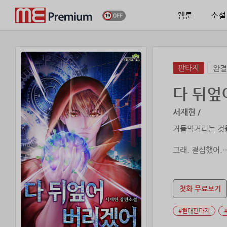
웹툰
소설
판타지
완결
다 뒤엎
서재현 /
거들먹거리는 것들
그래. 결심했어.
잘못된 선택으로 
이번에는 다른 선
사람도, 사랑도, 
첫화 무료보기
우연한 사고에 휘
#현대판타지
후회로 점철된 지
앞을 막는 것은 