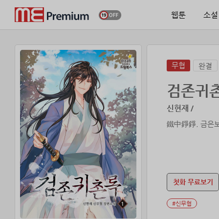
웹툰
소설
무협
완결
검존귀
신현재 /
鐵中錚錚. 금은보
첫화 무료보기
#신무협