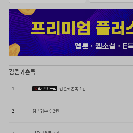
검존귀촌록
1
검존귀촌록 1권
프리미엄무료
2
검존귀촌록 2권