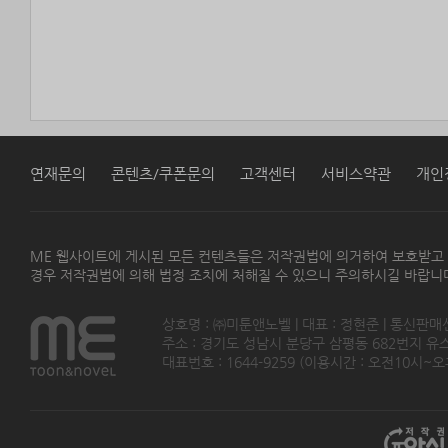
연재문의
콘텐츠/쿠폰문의
고객센터
서비스약관
개인
ME 웹사이트에 게시된 모든 컨텐츠들은 저작권법에 의거하여 보호받고
경우 저작권법에 의해 법정 조치에 처해질 수 있으니 주의하시길 바랍니
상호명 : ㈜미툰앤노벨 | 대표 : 정현준 | 통신판매
주소 : 경기도 성남시 분당구 삼평동 682번지 유스페이스
대표번호 : 1644-9259 (이용시간 : 오전10시~오후5