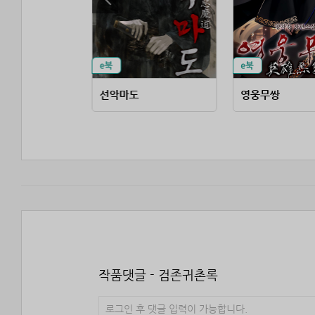
 시조전
선악마도
영웅무쌍
작품댓글 - 검존귀촌록
로그인 후 댓글 입력이 가능합니다.