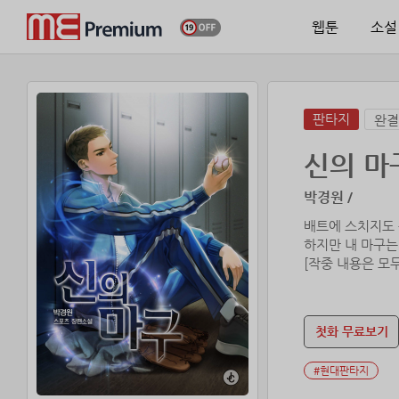
웹툰
소설
판타지
완결
신의 마
박경원 /
배트에 스치지도 
하지만 내 마구는
[작중 내용은 모
첫화 무료보기
#현대판타지