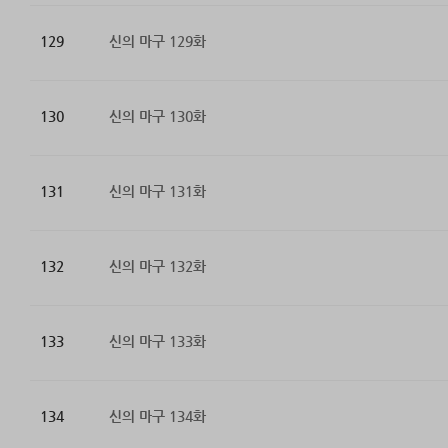
129
신의 마구 129화
130
신의 마구 130화
131
신의 마구 131화
132
신의 마구 132화
133
신의 마구 133화
134
신의 마구 134화