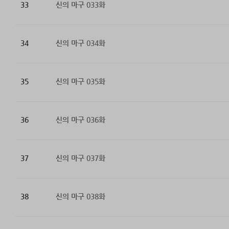
33
신의 마구 033화
34
신의 마구 034화
35
신의 마구 035화
36
신의 마구 036화
37
신의 마구 037화
38
신의 마구 038화