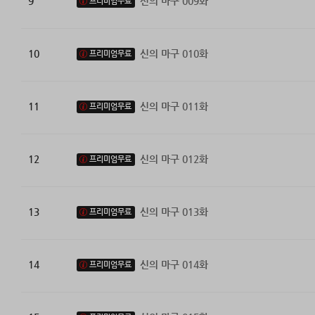
9
신의 마구 009화
프리미엄무료
10
신의 마구 010화
프리미엄무료
11
신의 마구 011화
프리미엄무료
12
신의 마구 012화
프리미엄무료
13
신의 마구 013화
프리미엄무료
14
신의 마구 014화
프리미엄무료