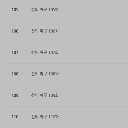
105
신의 마구 105화
106
신의 마구 106화
107
신의 마구 107화
108
신의 마구 108화
109
신의 마구 109화
110
신의 마구 110화