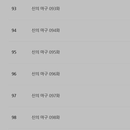
93
신의 마구 093화
94
신의 마구 094화
95
신의 마구 095화
96
신의 마구 096화
97
신의 마구 097화
98
신의 마구 098화