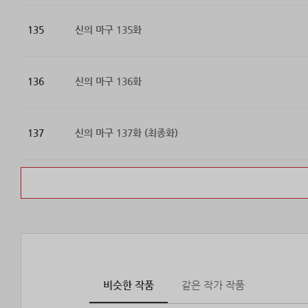
135
신의 마구 135화
136
신의 마구 136화
137
신의 마구 137화 (최종화)
비슷한 작품
같은 작가 작품