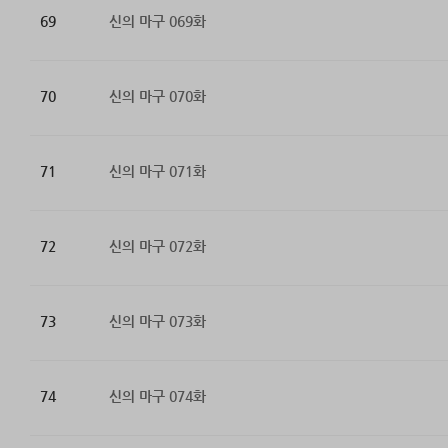
69
신의 마구 069화
70
신의 마구 070화
71
신의 마구 071화
72
신의 마구 072화
73
신의 마구 073화
74
신의 마구 074화