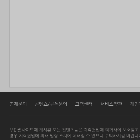
연재문의
콘텐츠/쿠폰문의
고객센터
서비스약관
개인
ME 웹사이트에 게시된 모든 컨텐츠들은 저작권법에 의거하여 보호받고
경우 저작권법에 의해 법정 조치에 처해질 수 있으니 주의하시길 바랍니