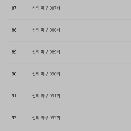
87
신의 마구 087화
88
신의 마구 088화
89
신의 마구 089화
90
신의 마구 090화
91
신의 마구 091화
92
신의 마구 092화