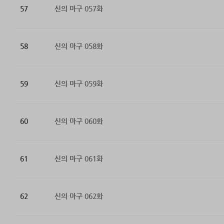
57
신의 마구 057화
58
신의 마구 058화
59
신의 마구 059화
60
신의 마구 060화
61
신의 마구 061화
62
신의 마구 062화