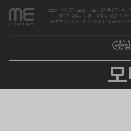
상호명 : ㈜미툰앤노벨 | 대표 : 정현준 | 통신판매
주소 : 경기도 성남시 분당구 삼평동 682번지 유스페이스
대표번호 : 1644-9259 (이용시간 : 오전10시~오후5
모