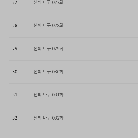
27
신의 마구 027화
28
신의 마구 028화
29
신의 마구 029화
30
신의 마구 030화
31
신의 마구 031화
32
신의 마구 032화